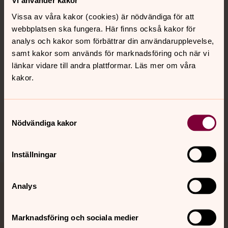
Vi använder kakor
Vissa av våra kakor (cookies) är nödvändiga för att
Kalender
webbplatsen ska fungera. Här finns också kakor för
analys och kakor som förbättrar din användarupplevelse,
samt kakor som används för marknadsföring och när vi
länkar vidare till andra plattformar. Läs mer om våra
Hitta snabbt
kakor.
Sociala kanaler
Samtyckesval
Nödvändiga kakor
Inställningar
Jourhavande präst
Analys
Akut samtals- och krisstöd. Prata eller chatta anonymt
Marknadsföring och sociala medier
med en präst på kvällar och nätter.