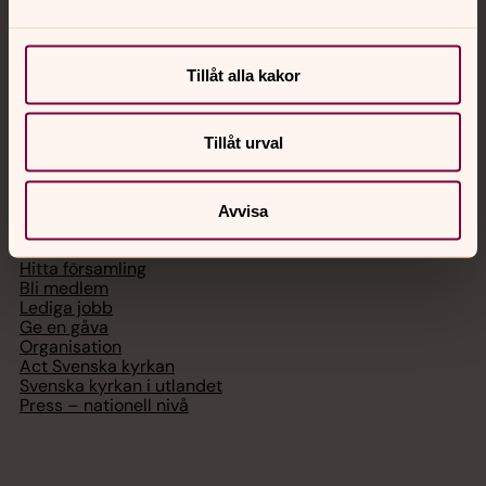
Chatt
Digitalt brev
Tillåt alla kakor
Telefon 112
Tillåt urval
Svenska kyrkan
Avvisa
Hitta församling
Bli medlem
Lediga jobb
Ge en gåva
Organisation
Act Svenska kyrkan
Svenska kyrkan i utlandet
Press – nationell nivå