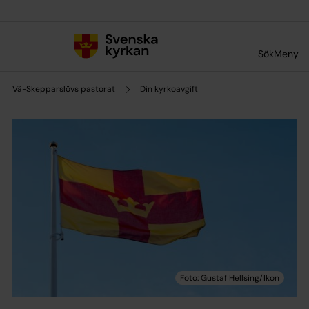
Till innehållet
Till undermeny
Sök
Meny
Vä-Skepparslövs pastorat
Din kyrkoavgift