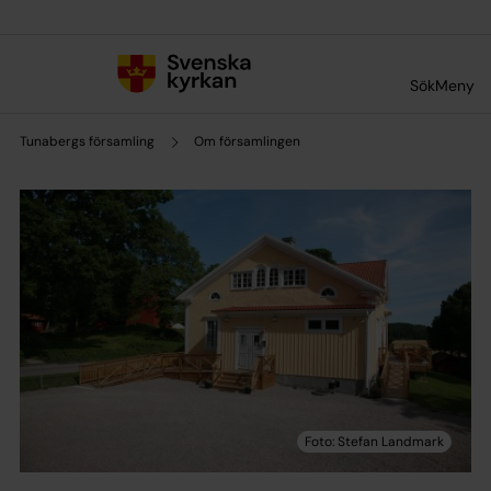
Till innehållet
Till undermeny
Sök
Meny
Tunabergs församling
Om församlingen