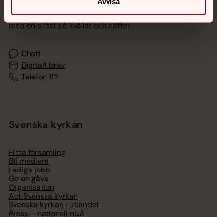
Avvisa
Akut samtals- och krisstöd. Prata eller chatta anonymt
med en präst på kvällar och nätter.
Chatt
Digitalt brev
Telefon 112
Svenska kyrkan
Hitta församling
Bli medlem
Lediga jobb
Ge en gåva
Organisation
Act Svenska kyrkan
Svenska kyrkan i utlandet
Press – nationell nivå