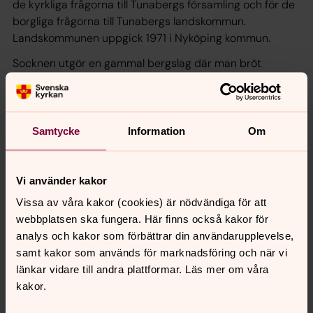
de kyrkliga frågorna till Tunabergs församling och för de
borgliga frågorna till Tunabergs landskommun.
Landskommunen uppgick 1971 i Nyköping kommun.
Socknen utgör en gammal bergslag där man bröt
koppar, järn, kobolt, mangan, bly och zink.
Namnet betyder Tuna(sockens)bergslag.
Enligt traditionen är träkyrkan, som är Södermanlands
Samtycke
Information
Om
enda träkyrka, uppförd år 1620. Stommen är liggande
timmer som är knuttimrat. 1682 tillkom ett nytt
vapenhus vid västra sidan. 1694 höjdes väggarna med
Vi använder kakor
tre stockvarv. Taket lades på igen och fick ny beläggning
Vissa av våra kakor (cookies) är nödvändiga för att
med spån. 1776 byggdes en korsarm mot norr till, och
webbplatsen ska fungera. Här finns också kakor för
kallas för Nävekvarnsläktaren.
analys och kakor som förbättrar din användarupplevelse,
samt kakor som används för marknadsföring och när vi
Tunabergs församling har 1844 innevånare varav 1138 är
länkar vidare till andra plattformar. Läs mer om våra
medlemmar (62%).
kakor.
Församlingen består av tre tätbebyggda områden: