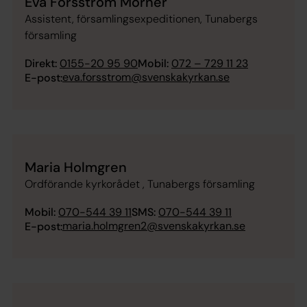
Eva Forsström Mörner
Assistent, församlingsexpeditionen, Tunabergs
församling
Direkt:
0155-20 95 90
Mobil:
072 – 729 11 23
eva.forsstrom@svenskakyrkan.se
E-post:
Maria Holmgren
Ordförande kyrkorådet , Tunabergs församling
Mobil:
070-544 39 11
SMS:
070-544 39 11
maria.holmgren2@svenskakyrkan.se
E-post: