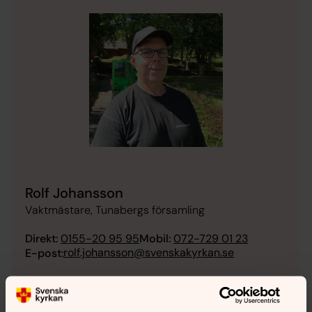
Rolf Johansson
Vaktmästare, Tunabergs församling
Direkt:
0155-20 95 95
Mobil:
072-729 01 23
rolf.johansson@svenskakyrkan.se
E-post: