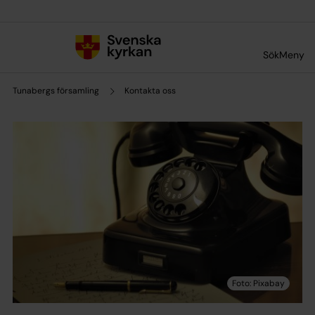
Till innehållet
Till undermeny
Sök
Meny
Tunabergs församling
Kontakta oss