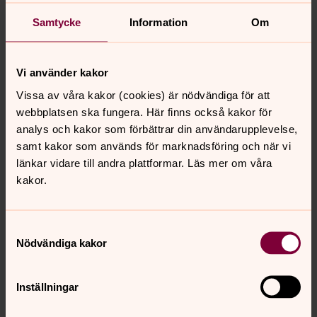
Samtycke
Information
Om
Vi använder kakor
Vissa av våra kakor (cookies) är nödvändiga för att
webbplatsen ska fungera. Här finns också kakor för
analys och kakor som förbättrar din användarupplevelse,
samt kakor som används för marknadsföring och när vi
länkar vidare till andra plattformar. Läs mer om våra
kakor.
Pentti Pekkala
Samtyckesval
Vaktmästare, Tunabergs församling
Nödvändiga kakor
Direkt:
0155-20 95 93
Mobil:
072- 729 31 23
pentti.pekkala@svenskakyrkan.se
E-post:
Inställningar