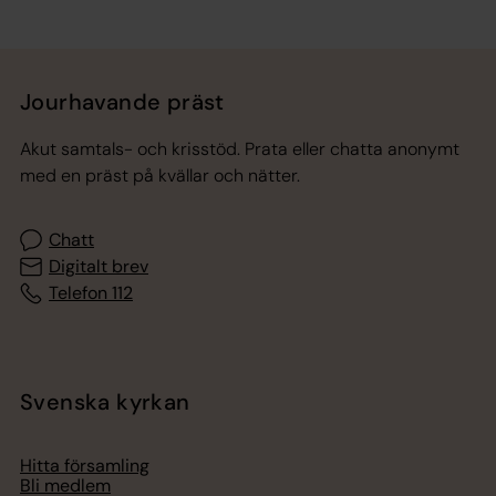
Tillbaka till toppen
Tillbaka till innehållet
Jourhavande präst
Akut samtals- och krisstöd. Prata eller chatta anonymt
med en präst på kvällar och nätter.
Chatt
Digitalt brev
Telefon 112
Svenska kyrkan
Hitta församling
Bli medlem