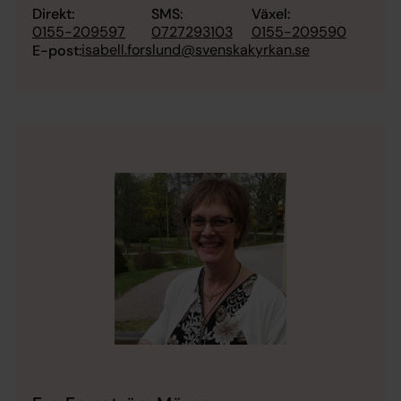
Direkt:
SMS:
Växel:
0155-209597
0727293103
0155-209590
isabell.forslund@svenskakyrkan.se
E-post: