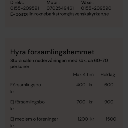
Direkt:
Mobil:
Växel:
0155-209591
0702549461
0155-209590
elin.roxnebarkstrom@svenskakyrkan.se
E-post:
Hyra församlingshemmet
Stora salen nedervåningen med kök, ca 60-70
personer
Max 4 tim Heldag
Församlingsbo 400 kr 600
kr
Ej församlingsbo 700 kr 900
kr
Ej medlem o föreningar 1200 kr 1500
kr