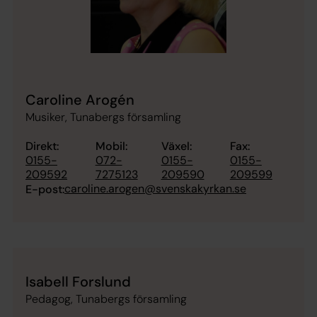
Caroline Arogén
Musiker, Tunabergs församling
Direkt:
Mobil:
Växel:
Fax:
0155-
072-
0155-
0155-
209592
7275123
209590
209599
caroline.arogen@svenskakyrkan.se
E-post:
Isabell Forslund
Pedagog, Tunabergs församling