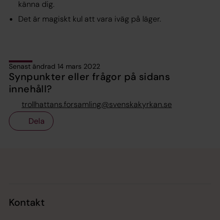
känna dig.
Det är magiskt kul att vara iväg på läger.
Senast ändrad 14 mars 2022
Synpunkter eller frågor på sidans
innehåll?
trollhattans.forsamling@svenskakyrkan.se
Dela
Tillbaka till toppen
Tillbaka till innehållet
Kontakt