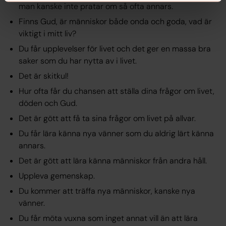
man kanske inte pratar om så ofta annars.
Finns Gud, är människor både onda och goda, vad är
viktigt i mitt liv?
Du får upplevelser för livet och det ger en massa bra
saker som du har nytta av i livet.
Det är skitkul!
Hur ofta får du chansen att ställa dina frågor om livet,
döden och Gud.
Det är gött att få ta sina frågor om livet på allvar.
Du får lära känna nya vänner som du aldrig lärt känna
annars.
Det är gött att lära känna människor från andra håll.
Uppleva gemenskap.
Du kommer att träffa nya människor, kanske nya
vänner.
Du får möta vuxna som inget annat vill än att lära