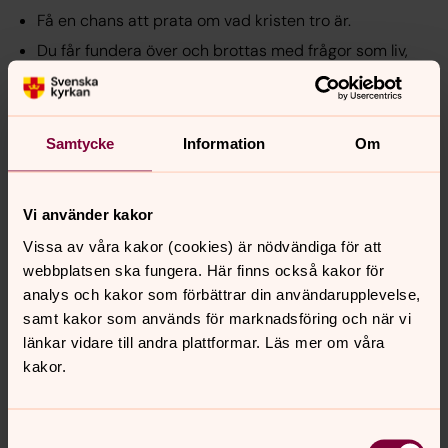
Få en chans att prata om vad kristen tro är.
Du får fundera över och brottas med frågor som liv,
död, kärlek, skuld och förlåtelse ensam och
tillsammans med andra.
Ett fantastiskt tillfälle att träffa andra och prata om
Samtycke
Information
Om
livets stora frågor.
Vi kommer att åka på läger och det är skitkul!
Du får prata om sånt vi inte pratar om annars,
Vi använder kakor
Det händer något då.
Vissa av våra kakor (cookies) är nödvändiga för att
webbplatsen ska fungera. Här finns också kakor för
Man har jätteroligt, mysigt och pratar om saker som
analys och kakor som förbättrar din användarupplevelse,
handlar om mig på ett bra sätt.
samt kakor som används för marknadsföring och när vi
Du kommer att träffa en massa nya spännande
länkar vidare till andra plattformar. Läs mer om våra
människor.
kakor.
För att få en chans att fundera runt livet och
meningen med allt.
Du får möjlighet att tänka tillsammans med andra om
Samtyckesval