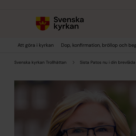
Till innehållet
Till undermeny
Att göra i kyrkan
Dop, konfirmation, bröllop och be
Svenska kyrkan Trollhättan
Sista Patos nu i din brevlåda