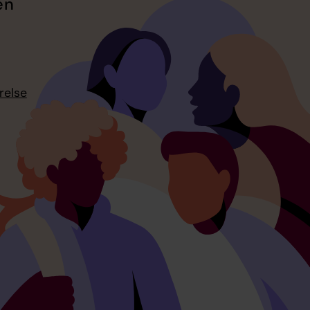
en
relse