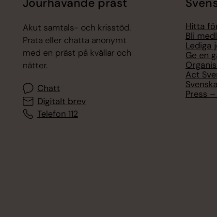
Jourhavande präst
Svens
Hitta f
Akut samtals- och krisstöd.
Bli med
Prata eller chatta anonymt
Lediga 
med en präst på kvällar och
Ge en g
Organis
nätter.
Act Sve
Svenska
Chatt
Press – 
Digitalt brev
Telefon 112