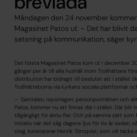
brevlåda
Måndagen den 24 november kommer d
Magasinet Patos ut. – Det har blivit da
satsning på kommunikation, säger kyr
Det första Magasinet Patos kom ut i december 20
gånger per år till alla hushåll inom Trollhättans f
distribution har bidragit till beslutet att i ställ
Trollhätteborna via kyrkans sociala plattformar o
– Samtalen, reportagen, personporträtten och allt
Patos, kommer nu att finnas där i stället. Där bli
tillgängligt för ännu fler. Och på samma sätt som
initiativ när det såg dagens ljus för tio år sedan, s
steg, konstaterar Henrik Törnqvist, som vill tacka 