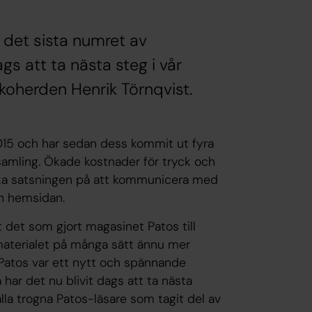
et sista numret av
gs att ta nästa steg i vår
koherden Henrik Törnqvist.
15 och har sedan dess kommit ut fyra
örsamling. Ökade kostnader för tryck och
et öka satsningen på att kommunicera med
ch hemsidan.
 det som gjort magasinet Patos till
r materialet på många sätt ännu mer
 Patos var ett nytt och spännande
å har det nu blivit dags att ta nästa
alla trogna Patos-läsare som tagit del av