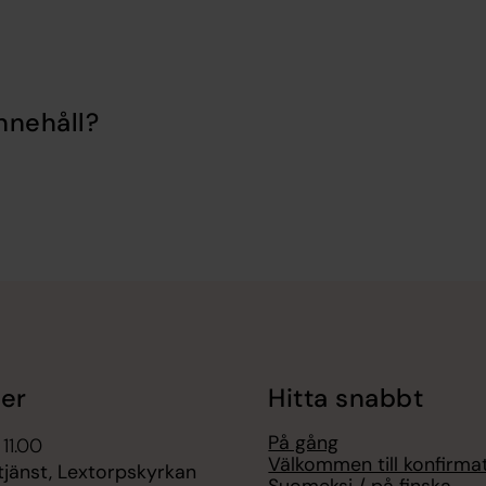
nnehåll?
er
Hitta snabbt
På gång
 11.00
Välkommen till konfirma
jänst, Lextorpskyrkan
Suomeksi / på finska