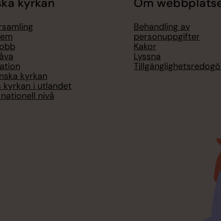
ka kyrkan
Om webbplats
örsamling
Behandling av
lem
personuppgifter
jobb
Kakor
åva
Lyssna
ation
Tillgänglighetsredogö
nska kyrkan
 kyrkan i utlandet
nationell nivå