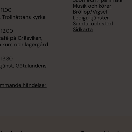
Musik och körer
 11.00
Bröllop/Vigsel
 Trollhättans kyrka
Lediga tjänster
Samtal och stöd
Sidkarta
 12.00
fé på Gräsviken,
n kurs och lägergård
 13.30
jänst, Götalundens
kommande händelser