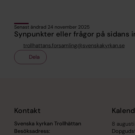
Senast ändrad 24 november 2025
Synpunkter eller frågor på sidans i
trollhattans.forsamling@svenskakyrkan.se
Dela
Tillbaka till toppen
Tillbaka till innehållet
Kontakt
Kalend
Svenska kyrkan Trollhättan
8 augusti
Besöksadress:
Dopgudst