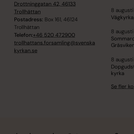
Drottninggatan 42, 46133
8 augusti
Trollhättan
Vägkyrka,
Postadress:
Box 161, 46124
Trollhättan
8 augusti
Telefon:
+46 520 472900
Sommarca
trollhattans.forsamling@svenska
Gräsvike
kyrkan.se
8 augusti
Dopgudst
kyrka
Se fler 