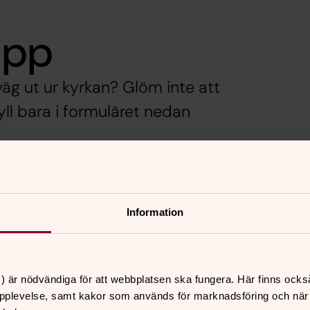
upp
väg ut ur kyrkan? Glöm inte att
Fyll bara i formuläret nedan
Information
) är nödvändiga för att webbplatsen ska fungera. Här finns ocks
pplevelse, samt kakor som används för marknadsföring och när vi