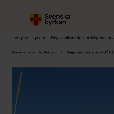
Till innehållet
Till undermeny
Att göra i kyrkan
Dop, konfirmation, bröllop och be
Svenska kyrkan Trollhättan
Registrera Gudstjänst GÖT-