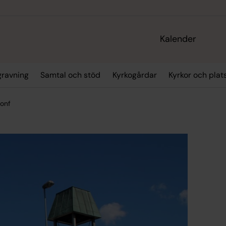
Kalender
gravning
Samtal och stöd
Kyrkogårdar
Kyrkor och plat
konf