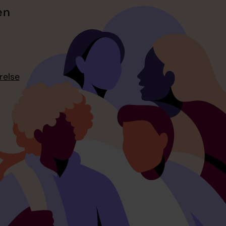
en
relse