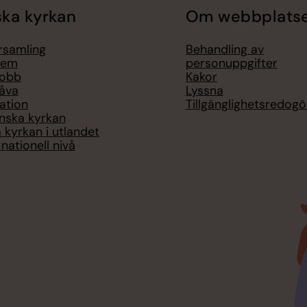
ka kyrkan
Om webbplats
örsamling
Behandling av
lem
personuppgifter
jobb
Kakor
åva
Lyssna
ation
Tillgänglighetsredogö
nska kyrkan
 kyrkan i utlandet
nationell nivå