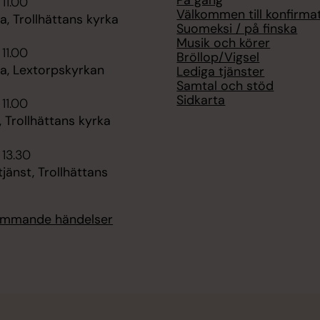
 11.00
Välkommen till konfirma
, Trollhättans kyrka
Suomeksi / på finska
Musik och körer
 11.00
Bröllop/Vigsel
, Lextorpskyrkan
Lediga tjänster
Samtal och stöd
Sidkarta
 11.00
 Trollhättans kyrka
 13.30
änst, Trollhättans
kommande händelser