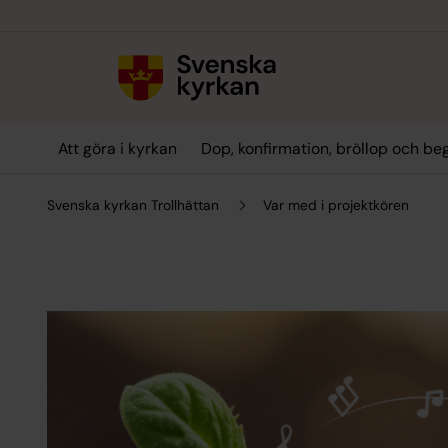
Till innehållet
Till undermeny
Att göra i kyrkan
Dop, konfirmation, bröllop och be
Svenska kyrkan Trollhättan
Var med i projektkören