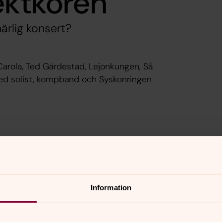
ektkören
härlig konsert?
 Carola, Ted Gärdestad, Lejonkungen, Så
ed solist, kompband och Syskonringen
Information