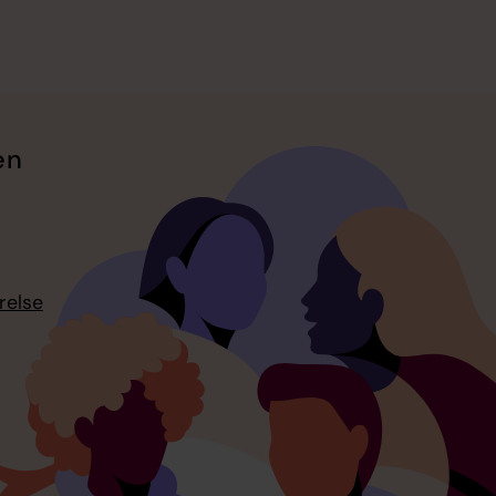
en
relse