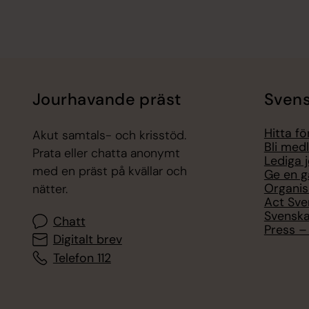
Jourhavande präst
Svens
Hitta f
Akut samtals- och krisstöd.
Bli med
Prata eller chatta anonymt
Lediga 
med en präst på kvällar och
Ge en g
Organis
nätter.
Act Sve
Svenska
Chatt
Press – 
Digitalt brev
Telefon 112