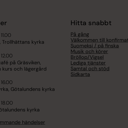
er
Hitta snabbt
På gång
 11.00
Välkommen till konfirma
 Trollhättans kyrka
Suomeksi / på finska
Musik och körer
 12.00
Bröllop/Vigsel
fé på Gräsviken,
Lediga tjänster
Samtal och stöd
n kurs och lägergård
Sidkarta
 16.00
rka, Götalundens kyrka
 18.00
ötalundens kyrka
kommande händelser