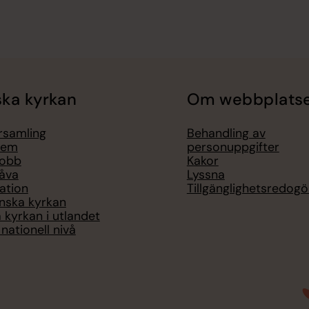
ka kyrkan
Om webbplats
örsamling
Behandling av
lem
personuppgifter
jobb
Kakor
åva
Lyssna
ation
Tillgänglighetsredogö
nska kyrkan
 kyrkan i utlandet
nationell nivå