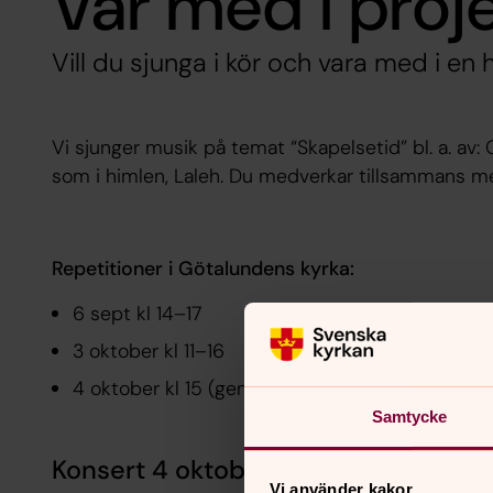
Var med i proj
Vill du sjunga i kör och vara med i en 
Vi sjunger musik på temat “Skapelsetid” bl. a. av:
som i himlen, Laleh. Du medverkar tillsammans m
Repetitioner i Götalundens kyrka:
6 sept kl 14–17
3 oktober kl 11–16
4 oktober kl 15 (genrep)
Samtycke
Konsert 4 oktober kl 17
Vi använder kakor