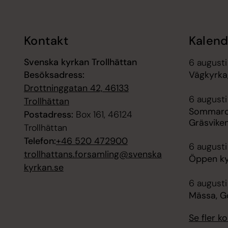
Kontakt
Kalend
Svenska kyrkan Trollhättan
6 augusti
Besöksadress:
Vägkyrka,
Drottninggatan 42, 46133
6 augusti
Trollhättan
Sommarca
Postadress:
Box 161, 46124
Gräsvike
Trollhättan
Telefon:
+46 520 472900
6 augusti
trollhattans.forsamling@svenska
Öppen ky
kyrkan.se
6 augusti
Mässa, G
Se fler 