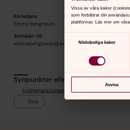
Vissa av våra kakor (cookies
som förbättrar din användaru
Körledare:
plattformar. Läs mer om våra
Emma Bengtsson
Anmälan till:
Samtyckesval
Nödvändiga kakor
emma.bengtsson@svenskakyrkan.se
Synpunkter eller frågor på sidans i
Avvisa
trollhattans.forsamling@svenskakyrkan.se
Dela
Tillbaka till toppen
Tillbaka till innehållet