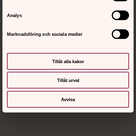
Sociala kanaler
Analys
Marknadsföring och sociala medier
Jourhavande präst
Tillåt alla kakor
Akut samtals- och krisstöd. Prata eller chatta anonymt
med en präst på kvällar och nätter.
Tillåt urval
Chatt
Avvisa
Digitalt brev
Telefon 112