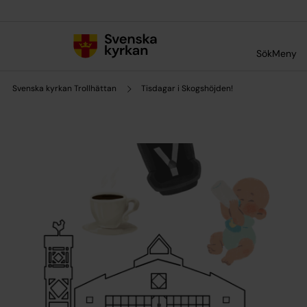
Till innehållet
Till undermeny
Sök
Meny
Svenska kyrkan Trollhättan
Tisdagar i Skogshöjden!