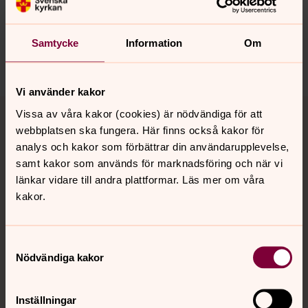
innehåll?
trollhattans.forsamling@svenskakyrkan.se
Samtycke
Information
Om
Dela
Vi använder kakor
Tillbaka till toppen
Tillbaka till innehållet
Vissa av våra kakor (cookies) är nödvändiga för att
webbplatsen ska fungera. Här finns också kakor för
analys och kakor som förbättrar din användarupplevelse,
samt kakor som används för marknadsföring och när vi
Kontakt
länkar vidare till andra plattformar. Läs mer om våra
kakor.
Kalender
Samtyckesval
Nödvändiga kakor
Hitta snabbt
Inställningar