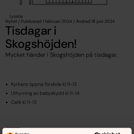
Lyssna
Nyhet / Publicerad 1 februari 2024 / Ändrad 18 juni 2024
Tisdagar i
Skogshöjden!
Mycket händer i Skogshöjden på tisdagar.
Kyrkans öppna förskola kl 11-13
Uthyrning av babyskydd kl 11-14
Café kl 11-13
Synpunkter eller frågor på sidans