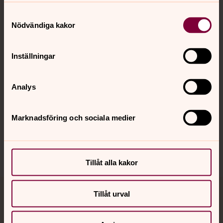
Kontakt
Samtyckesval
Nödvändiga kakor
Kalender
Inställningar
Hitta snabbt
Analys
Marknadsföring och sociala medier
Sociala kanaler
Tillåt alla kakor
Tillåt urval
Jourhavande präst
Akut samtals- och krisstöd. Prata eller chatta anonymt