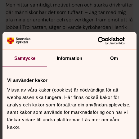
Men hittar samtidigt motivationen och starka drivkrafter
där människor har det som tuffast. – Jag tar med mig
alla mina erfarenheter och ser verkligen fram emot att få
jobba i Trollhättan, säger blivande kyrkoherden Henrik
Törnqvist, 60.
Samtycke
Information
Om
Synpunkter eller frågor på sidans
innehåll?
Vi använder kakor
trollhattans.forsamling@svenskakyrkan.se
Vissa av våra kakor (cookies) är nödvändiga för att
Dela
webbplatsen ska fungera. Här finns också kakor för
analys och kakor som förbättrar din användarupplevelse,
samt kakor som används för marknadsföring och när vi
Tillbaka till toppen
Tillbaka till innehållet
länkar vidare till andra plattformar. Läs mer om våra
kakor.