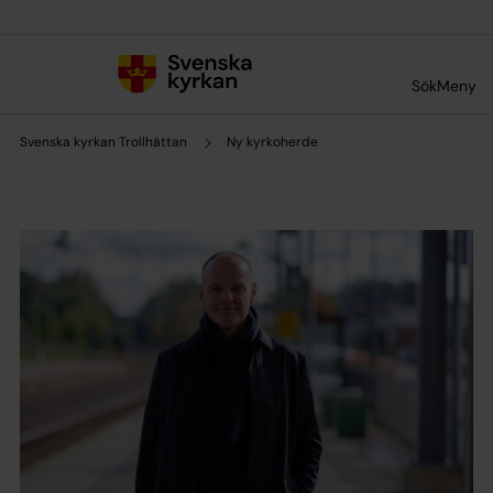
Till innehållet
Till undermeny
Sök
Meny
Svenska kyrkan Trollhättan
Ny kyrkoherde