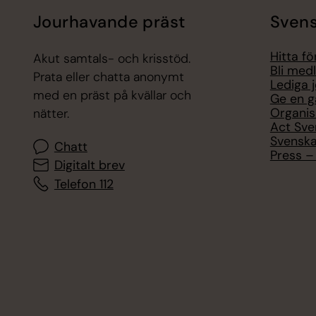
Jourhavande präst
Svens
Hitta f
Akut samtals- och krisstöd.
Bli med
Prata eller chatta anonymt
Lediga 
med en präst på kvällar och
Ge en g
Organis
nätter.
Act Sve
Svenska
Chatt
Press – 
Digitalt brev
Telefon 112