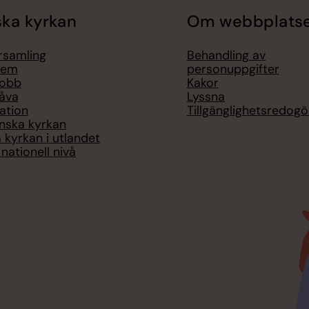
ka kyrkan
Om webbplats
örsamling
Behandling av
lem
personuppgifter
jobb
Kakor
åva
Lyssna
ation
Tillgänglighetsredogö
nska kyrkan
 kyrkan i utlandet
nationell nivå