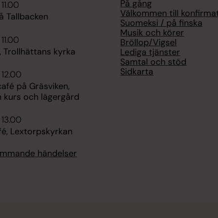
På gång
 11.00
Välkommen till konfirma
å Tallbacken
Suomeksi / på finska
Musik och körer
 11.00
Bröllop/Vigsel
 Trollhättans kyrka
Lediga tjänster
Samtal och stöd
Sidkarta
 12.00
fé på Gräsviken,
n kurs och lägergård
 13.00
fé, Lextorpskyrkan
kommande händelser