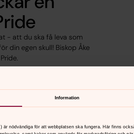
ckar en
Pride
at - att du ska få leva som
för din egen skull! Biskop Åke
Pride.
kor för inställningar.
Information
) är nödvändiga för att webbplatsen ska fungera. Här finns ocks
pplevelse, samt kakor som används för marknadsföring och när vi