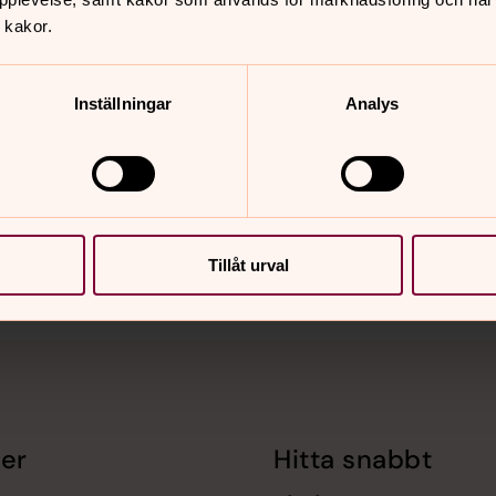
 kakor.
Inställningar
Analys
nnehåll?
Tillåt urval
er
Hitta snabbt