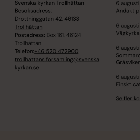
Svenska kyrkan Trollhättan
6 augusti
Besöksadress:
Andakt p
Drottninggatan 42, 46133
6 augusti
Trollhättan
Vägkyrka,
Postadress:
Box 161, 46124
Trollhättan
6 augusti
Telefon:
+46 520 472900
Sommarca
trollhattans.forsamling@svenska
Gräsvike
kyrkan.se
6 augusti
Finskt ca
Se fler 