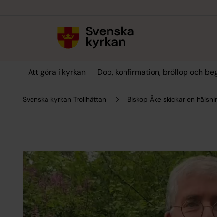
Till innehållet
Till undermeny
Att göra i kyrkan
Dop, konfirmation, bröllop och be
Svenska kyrkan Trollhättan
Biskop Åke skickar en hälsnin