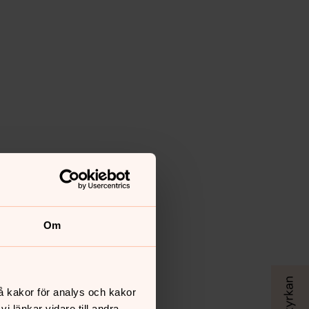
Om
å kakor för analys och kakor
 länkar vidare till andra