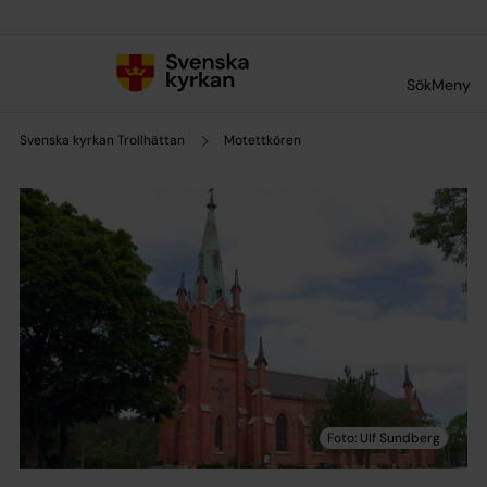
Till innehållet
Till undermeny
Sök
Meny
Svenska kyrkan Trollhättan
Motettkören