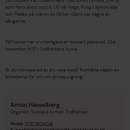
Lextorpskyrkan tillsammans med kören Lyriska, precis
som förra årets succé. Uti vår hage, Kung Liljekonvalje
och Polska på tvären av Gittan Glans var några av
sångerna.
Till hösten har vi ytterligare en konsert planerad 22:e
november kl 17 i Trollhättans kyrka.
Är du intresserad av att vara med? Kontakta någon av
körledarna för info om provsjungning.
Anton Hasselberg
Organist, Svenska kyrkan Trollhättan
Mobil:
0767604104
anton.hasselberg@svenskakyrkan.se
E-post: