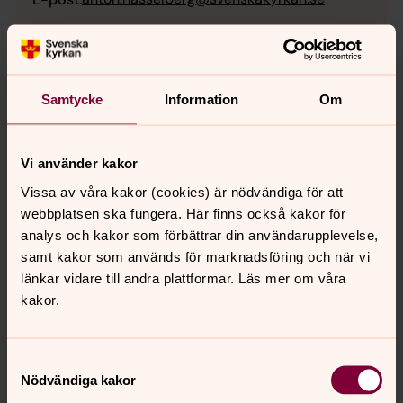
Mer om Anton Hasselberg
Trollhättans kyrka
Samtycke
Information
Om
Vi använder kakor
Emma Bengtsson
Vissa av våra kakor (cookies) är nödvändiga för att
webbplatsen ska fungera. Här finns också kakor för
Kyrkomusiker, Svenska kyrkan Trollhättan
analys och kakor som förbättrar din användarupplevelse,
Mobil:
0768-36 32 00
samt kakor som används för marknadsföring och när vi
emma.bengtsson@svenskakyrkan.se
E-post:
länkar vidare till andra plattformar. Läs mer om våra
kakor.
Mer om Emma Bengtsson
Utbildad kantor och musiklärare
Samtyckesval
Nödvändiga kakor