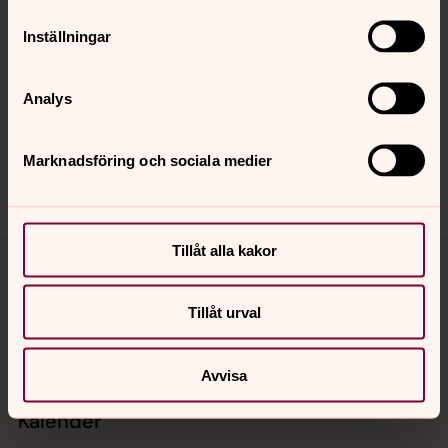
Inställningar
Senast ändrad 10 juni 2026
Synpunkter eller frågor på sidans
Analys
innehåll?
trollhattans.forsamling@svenskakyrkan.se
Marknadsföring och sociala medier
Dela
Tillbaka till toppen
Tillbaka till innehållet
Tillåt alla kakor
Tillåt urval
Kontakt
Avvisa
Kalender