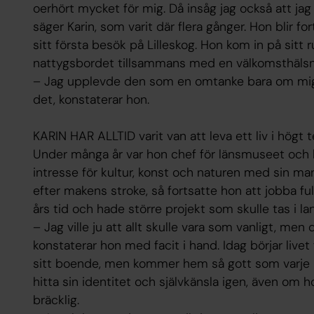
oerhört mycket för mig. Då insåg jag också att jag
säger Karin, som varit där flera gånger. Hon blir f
sitt första besök på Lilleskog. Hon kom in på sitt 
nattygsbordet tillsammans med en välkomsthälsn
– Jag upplevde den som en omtanke bara om mig.
det, konstaterar hon.
KARIN HAR ALLTID varit van att leva ett liv i högt
Under många år var hon chef för länsmuseet och h
intresse för kultur, konst och naturen med sin ma
efter makens stroke, så fortsatte hon att jobba full
års tid och hade större projekt som skulle tas i la
– Jag ville ju att allt skulle vara som vanligt, men 
konstaterar hon med facit i hand. Idag börjar livet
sitt boende, men kommer hem så gott som varje h
hitta sin identitet och självkänsla igen, även om h
bräcklig.