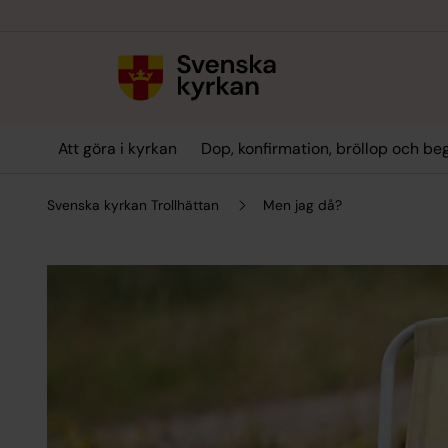
Till innehållet
Till undermeny
Att göra i kyrkan
Dop, konfirmation, bröllop och be
Svenska kyrkan Trollhättan
Men jag då?