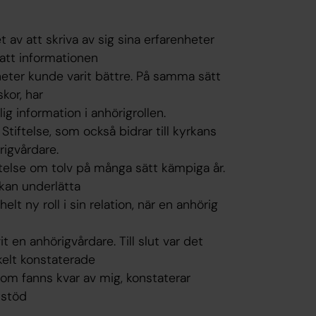
v att skriva av sig sina erfarenheter
att informationen
eter kunde varit bättre. På samma sätt
kor, har
g information i anhörigrollen.
Stiftelse, som också bidrar till kyrkans
rigvårdare.
ttelse om tolv på många sätt kämpiga år.
 kan underlätta
lt ny roll i sin relation, när en anhörig
it en anhörigvårdare. Till slut var det
elt konstaterade
som fanns kvar av mig, konstaterar
 stöd