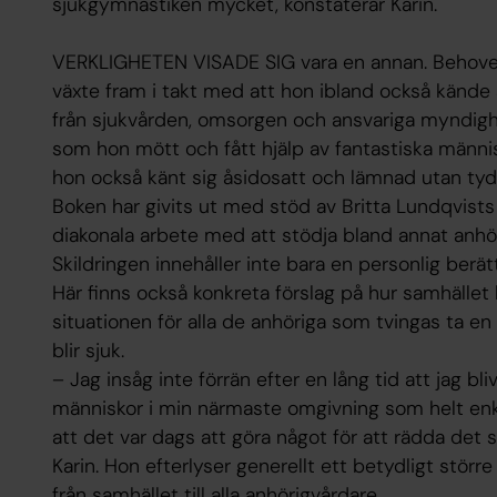
sjukgymnastiken mycket, konstaterar Karin.
VERKLIGHETEN VISADE SIG vara en annan. Behovet a
växte fram i takt med att hon ibland också kände 
från sjukvården, omsorgen och ansvariga myndigh
som hon mött och fått hjälp av fantastiska männis
hon också känt sig åsidosatt och lämnad utan tydli
Boken har givits ut med stöd av Britta Lundqvists 
diakonala arbete med att stödja bland annat anhö
Skildringen innehåller inte bara en personlig berä
Här finns också konkreta förslag på hur samhället
situationen för alla de anhöriga som tvingas ta en he
blir sjuk.
– Jag insåg inte förrän efter en lång tid att jag bliv
människor i min närmaste omgivning som helt enk
att det var dags att göra något för att rädda det 
Karin. Hon efterlyser generellt ett betydligt större
från samhället till alla anhörigvårdare.