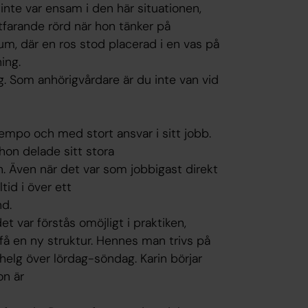
 inte var ensam i den här situationen,
ortfarande rörd när hon tänker på
rum, där en ros stod placerad i en vas på
ing.
 Som anhörigvårdare är du inte van vid
 tempo och med stort ansvar i sitt jobb.
on delade sitt stora
n. Även när det var som jobbigast direkt
tid i över ett
nd.
det var förstås omöjligt i praktiken,
 få en ny struktur. Hennes man trivs på
elg över lördag-söndag. Karin börjar
on är