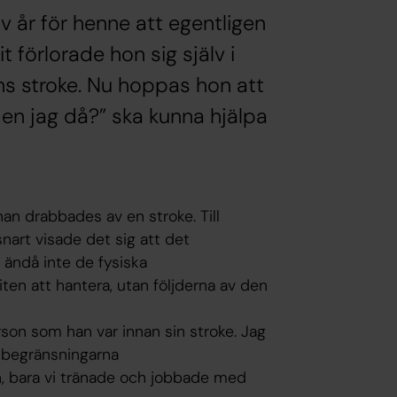
v år för henne att egentligen
 förlorade hon sig själv i
ns stroke. Nu hoppas hon att
Men jag då?” ska kunna hjälpa
han drabbades av en stroke. Till
snart visade det sig att det
r ändå inte de fysiska
en att hantera, utan följderna av den
son som han var innan sin stroke. Jag
e begränsningarna
gen, bara vi tränade och jobbade med