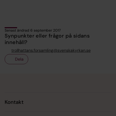
Senast ändrad 6 september 2017
Synpunkter eller frågor på sidans
innehåll?
trollhattans.forsamling@svenskakyrkan.se
Dela
Tillbaka till toppen
Tillbaka till innehållet
Kontakt