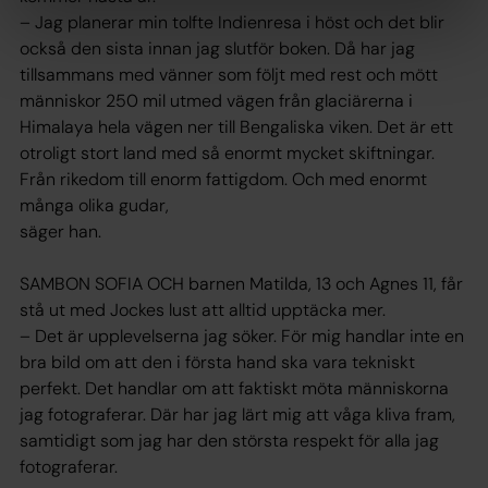
– Jag planerar min tolfte Indienresa i höst och det blir
också den sista innan jag slutför boken. Då har jag
tillsammans med vänner som följt med rest och mött
människor 250 mil utmed vägen från glaciärerna i
Himalaya hela vägen ner till Bengaliska viken. Det är ett
otroligt stort land med så enormt mycket skiftningar.
Från rikedom till enorm fattigdom. Och med enormt
många olika gudar,
säger han.
SAMBON SOFIA OCH barnen Matilda, 13 och Agnes 11, får
stå ut med Jockes lust att alltid upptäcka mer.
– Det är upplevelserna jag söker. För mig handlar inte en
bra bild om att den i första hand ska vara tekniskt
perfekt. Det handlar om att faktiskt möta människorna
jag fotograferar. Där har jag lärt mig att våga kliva fram,
samtidigt som jag har den största respekt för alla jag
fotograferar.