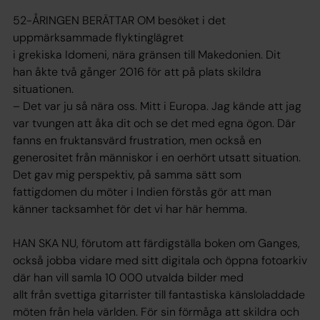
52-ÅRINGEN BERÄTTAR OM besöket i det
uppmärksammade flyktinglägret
i grekiska Idomeni, nära gränsen till Makedonien. Dit
han åkte två gånger 2016 för att på plats skildra
situationen.
– Det var ju så nära oss. Mitt i Europa. Jag kände att jag
var tvungen att åka dit och se det med egna ögon. Där
fanns en fruktansvärd frustration, men också en
generositet från människor i en oerhört utsatt situation.
Det gav mig perspektiv, på samma sätt som
fattigdomen du möter i Indien förstås gör att man
känner tacksamhet för det vi har här hemma.
HAN SKA NU, förutom att färdigställa boken om Ganges,
också jobba vidare med sitt digitala och öppna fotoarkiv
där han vill samla 10 000 utvalda bilder med
allt från svettiga gitarrister till fantastiska känsloladdade
möten från hela världen. För sin förmåga att skildra och