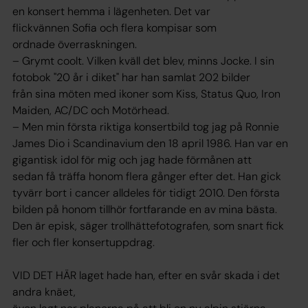
en konsert hemma i lägenheten. Det var
flickvännen Sofia och flera kompisar som
ordnade överraskningen.
– Grymt coolt. Vilken kväll det blev, minns Jocke. I sin
fotobok "20 år i diket" har han samlat 202 bilder
från sina möten med ikoner som Kiss, Status Quo, Iron
Maiden, AC/DC och Motörhead.
– Men min första riktiga konsertbild tog jag på Ronnie
James Dio i Scandinavium den 18 april 1986. Han var en
gigantisk idol för mig och jag hade förmånen att
sedan få träffa honom flera gånger efter det. Han gick
tyvärr bort i cancer alldeles för tidigt 2010. Den första
bilden på honom tillhör fortfarande en av mina bästa.
Den är episk, säger trollhättefotografen, som snart fick
fler och fler konsertuppdrag.
VID DET HÄR laget hade han, efter en svår skada i det
andra knäet,