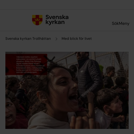
Till innehållet
Till undermeny
Sök
Meny
Svenska kyrkan Trollhättan
Med blick för livet