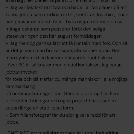
även lagt ner planerna på att bli en ny alpin stjärna.
– Jag var faktiskt rätt bra och hade i all fall planer på att
kunna jobba som skidinstruktör, berättar Joachim, innan
han pausar en stund för att byta några ord med en av
många bekanta som passerar förbi den soliga
uteserveringen den här augustiförmiddagen.
– Jag har nog ganska lätt att få kontakt med folk. Och så
är det ju som man brukar säga; alla känner apan. Har
man synts med en kamera hängande runt halsen
i över 30 år så knyter man en del kontakter. Jag har ju
jobbat mycket
för ttela och då träffar du många människor i alla möjliga
sammanhang
på hemmaplan, säger han. Genom uppdrag hos flera
bildbyråer, tidningar och egna projekt har Joachim
sedan länge en stabil plattform.
– Som frilansfotograf får du aldrig vara rädd för att
jobba.
I TAKT MED att mediabranschen är i total förändring