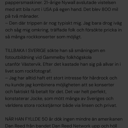
pappersmaskiner. 21-årige Nywall avslutade vistelsen
med att bila runt i USA på egen hand. Det blev 800 mil
på två månader.
– Den där trippen är nog typiskt mig. Jag bara drog iväg
och såg mig omkring, träffade folk och försökte pricka in
så många rockkonserter som möjligt.
TILLBAKA I SVERIGE sökte han så småningom en
fotoutbildning vid Gammelby folkhögskola
utanför Västervik. Efter det kastade han sig på allvar in i
livet som rockfotograf.
– Jag har alltid haft ett stort intresse för hårdrock och
nu kunde jag kombinera möjligheten att se konserter
och faktiskt få betalt för det. Det var helt perfekt,
konstaterar Jocke, som mött många av Sveriges och
världens stora rockstjärnor både via linsen och privat.
NÄR HAN FYLLDE 50 år dök ingen mindre än amerikanen
Dan Reed från bandet Dan Reed Network upp och höll