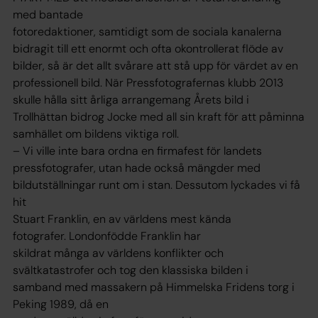
med bantade
fotoredaktioner, samtidigt som de sociala kanalerna
bidragit till ett enormt och ofta okontrollerat flöde av
bilder, så är det allt svårare att stå upp för värdet av en
professionell bild. När Pressfotografernas klubb 2013
skulle hålla sitt årliga arrangemang Årets bild i
Trollhättan bidrog Jocke med all sin kraft för att påminna
samhället om bildens viktiga roll.
– Vi ville inte bara ordna en firmafest för landets
pressfotografer, utan hade också mängder med
bildutställningar runt om i stan. Dessutom lyckades vi få
hit
Stuart Franklin, en av världens mest kända
fotografer. Londonfödde Franklin har
skildrat många av världens konflikter och
svältkatastrofer och tog den klassiska bilden i
samband med massakern på Himmelska Fridens torg i
Peking 1989, då en