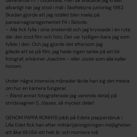
dåvarande I17 i Uddevalla, men så skadade jag knäet
allvarligt när jag stod i mål i Skoftebyns juniorlag 1982.
Skadan gjorde att jag istället blev malaj på
pansarvagnsregementet P4 i Skövde.
– Alla fick fylla i sina önskemål och jag kryssade i en ruta
där det stod film och foto. Det var tydligen bara jag som
fyllde i den. Och jag gjorde det eftersom jag
gillade att se på film, jag hade ingen tanke på att bli
fotograf, erkänner Joachim – eller Jocke som alla kallar
honom.
Under några intensiva månader lärde han sig det mesta
om hur en kamera fungerar.
– Bland annat fotograferade jag varenda detalj på
stridsvagnen S. Jösses, så mycket delar!
GENOM PAPPA RONNYS jobb på Edets pappersbruk i
Lilla Edet fick han efter militärtjänstgöringen möjligheten
att åka till USA ett helt år och montera två