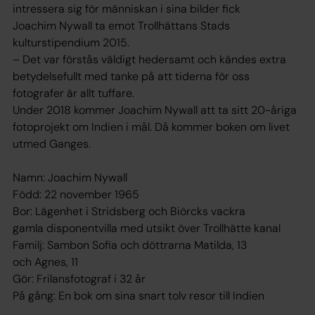
intressera sig för människan i sina bilder fick
Joachim Nywall ta emot Trollhättans Stads
kulturstipendium 2015.
– Det var förstås väldigt hedersamt och kändes extra
betydelsefullt med tanke på att tiderna för oss
fotografer är allt tuffare.
Under 2018 kommer Joachim Nywall att ta sitt 20-åriga
fotoprojekt om Indien i mål. Då kommer boken om livet
utmed Ganges.
Namn: Joachim Nywall
Född: 22 november 1965
Bor: Lägenhet i Stridsberg och Biörcks vackra
gamla disponentvilla med utsikt över Trollhätte kanal
Familj: Sambon Sofia och döttrarna Matilda, 13
och Agnes, 11
Gör: Frilansfotograf i 32 år
På gång: En bok om sina snart tolv resor till Indien