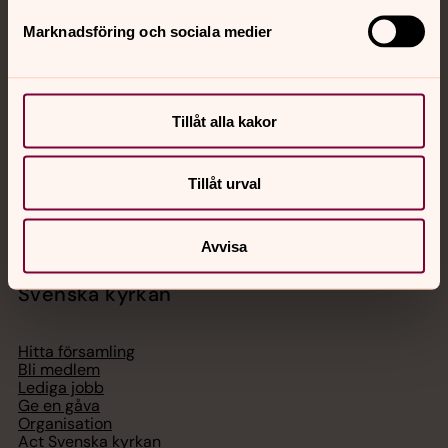
Jourhavande präst
Marknadsföring och sociala medier
Akut samtals- och krisstöd. Prata eller chatta anonymt
med en präst på kvällar och nätter.
Tillåt alla kakor
Chatt
Digitalt brev
Tillåt urval
Telefon 112
Avvisa
Svenska kyrkan
Hitta församling
Bli medlem
Lediga jobb
Ge en gåva
Organisation
Act Svenska kyrkan