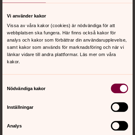
Vi använder kakor
Kontakt
Vissa av våra kakor (cookies) är nödvändiga för att
webbplatsen ska fungera. Här finns också kakor för
analys och kakor som förbättrar din användarupplevelse,
samt kakor som används för marknadsföring och när vi
Kalender
länkar vidare till andra plattformar. Läs mer om våra
kakor.
Hitta snabbt
Samtyckesval
Nödvändiga kakor
Sociala kanaler
Inställningar
Analys