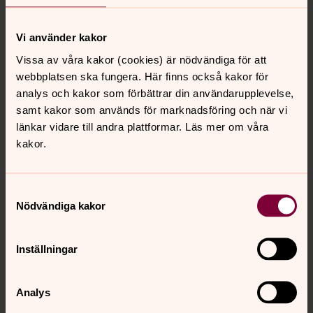
Vi använder kakor
Skicka
Vissa av våra kakor (cookies) är nödvändiga för att
webbplatsen ska fungera. Här finns också kakor för
Gudstjänst 29 november -
analys och kakor som förbättrar din användarupplevelse,
Lextorpskyrkan 11:00 (Första
samt kakor som används för marknadsföring och när vi
advent)
länkar vidare till andra plattformar. Läs mer om våra
kakor.
Ansvarig körledare:
Elina Bomström
(elina.bomstrom@svenskakyrkan.se, 076-117 53 35)
Samtyckesval
Nödvändiga kakor
Sista anmälningsdag:
20 november
Samling:
kl 09:30
Inställningar
Anmäl dig till gudstjänsten 29 november här:
Analys