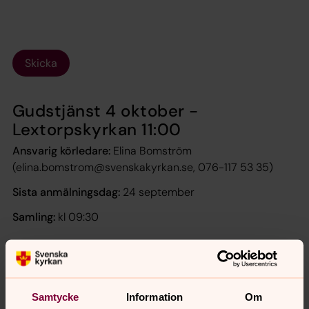
Skicka
Gudstjänst 4 oktober -
Lextorpskyrkan 11:00
Ansvarig körledare:
Elina Bomström
(elina.bomstrom@svenskakyrkan.se, 076-117 53 35)
Sista anmälningsdag:
24 september
Samling:
kl 09:30
Anmäl dig till gudstjänsten 4 oktober här:
Samtycke
Information
Om