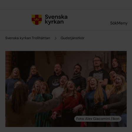
Till innehållet
Till undermeny
Sök
Meny
Svenska kyrkan Trollhättan
Gudstjänstkör