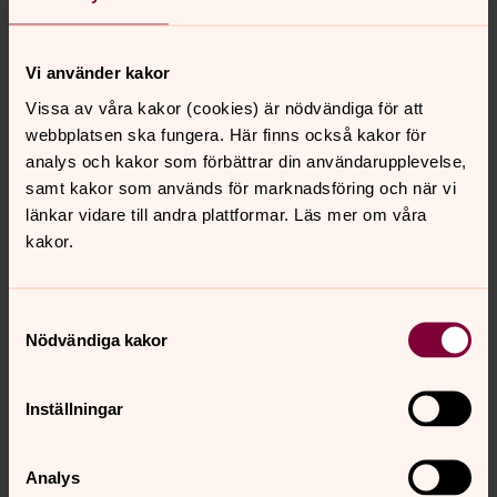
Vi använder kakor
Roos-Marie Oskarsson
Barn och ungdom - Pedagog, Svenska kyrkan
Vissa av våra kakor (cookies) är nödvändiga för att
Trollhättan
webbplatsen ska fungera. Här finns också kakor för
analys och kakor som förbättrar din användarupplevelse,
Direkt:
0520-47 29 61
samt kakor som används för marknadsföring och när vi
roos-marie.oskarsson@svenskakyrkan.se
E-post:
länkar vidare till andra plattformar. Läs mer om våra
kakor.
Samtyckesval
Nödvändiga kakor
Anna Ristorp
Fritids/Ungdomsledare, Svenska kyrkan Trollhättan
Inställningar
Direkt:
0520-47 29 57
anna.ristorp@svenskakyrkan.se
E-post:
Analys