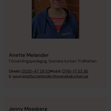
Anette Melander
Församlingspedagog, Svenska kyrkan Trollhättan
Direkt:
0520-47 29 53
Mobil:
0761-17 53 36
anette.melander@svenskakyrkan.se
E-post:
Jenny Mossberg