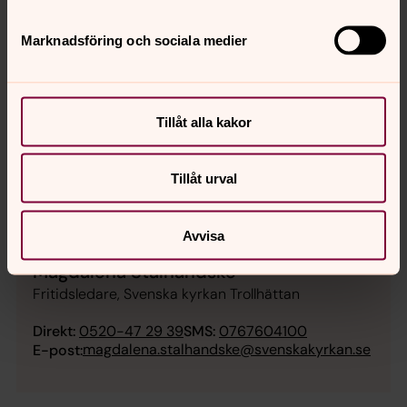
Marknadsföring och sociala medier
Robert Samuelsson
Fritidsledare, Svenska kyrkan Trollhättan
Tillåt alla kakor
Direkt:
0520-47 29 40
Mobil:
0730-57 37 17
robert.samuelsson@svenskakyrkan.se
E-post:
Tillåt urval
Avvisa
Magdalena Stålhandske
Fritidsledare, Svenska kyrkan Trollhättan
Direkt:
0520-47 29 39
SMS:
0767604100
magdalena.stalhandske@svenskakyrkan.se
E-post: