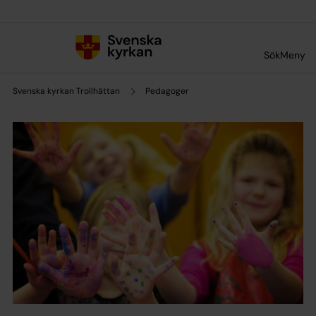
Till innehållet
Till undermeny
Sök
Meny
Svenska kyrkan Trollhättan
Pedagoger