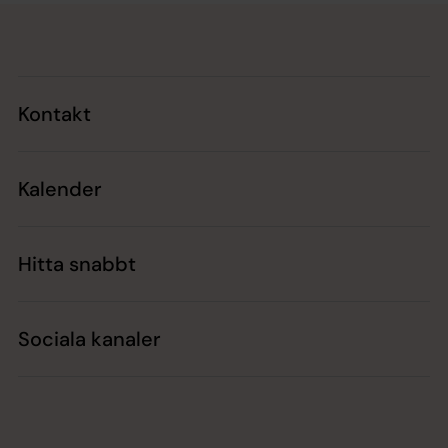
Tillbaka till toppen
Tillbaka till innehållet
Kontakt
Kalender
Hitta snabbt
Sociala kanaler