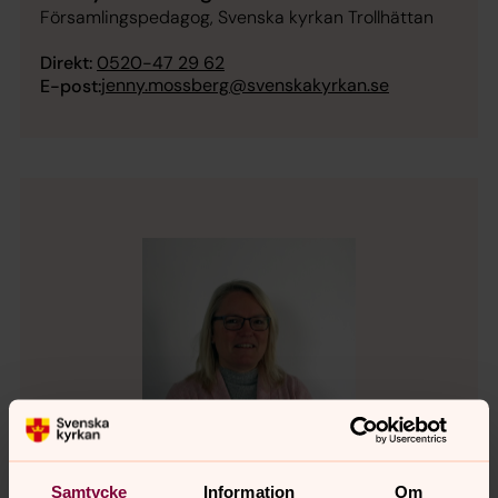
Församlingspedagog, Svenska kyrkan Trollhättan
Direkt:
0520-47 29 62
jenny.mossberg@svenskakyrkan.se
E-post:
Samtycke
Information
Om