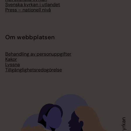
Svenska kyrkan i utlandet
Press – nationell nivå
Om webbplatsen
Behandling av personuppgifter
Kakor
Lyssna
Tillgänglighetsredogörelse