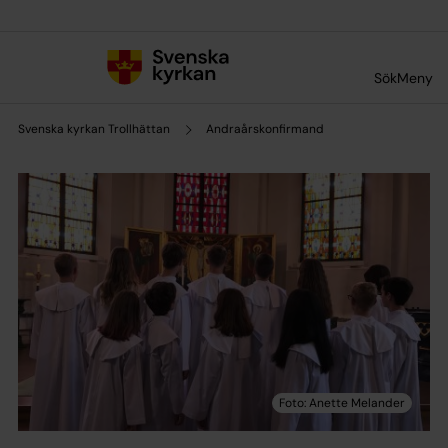
Till innehållet
Till undermeny
Sök
Meny
Svenska kyrkan Trollhättan
Andraårskonfirmand