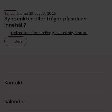
Senast ändrad 28 augusti 2025
Synpunkter eller frågor på sidans
innehåll?
trollhattans.forsamling@svenskakyrkan.se
Dela
Tillbaka till toppen
Tillbaka till innehållet
Kontakt
Kalender