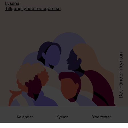
Lyssna
Tillgänglighetsredogörelse
Kalender
Kyrkor
Bibeltexter