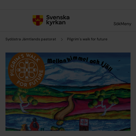
Till innehållet
Till undermeny
Sök
Meny
Sydöstra Jämtlands pastorat
Pilgrim´s walk for future