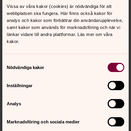
Vissa av våra kakor (cookies) är nödvändiga för att
webbplatsen ska fungera. Här finns också kakor för
9 juli, Jämt-Norgevägen, Oviken - Häggen
analys och kakor som förbättrar din användarupplevelse,
samt kakor som används för marknadsföring och när vi
11 juli, Romboleden, Åsen - Lillhärdal
länkar vidare till andra plattformar. Läs mer om våra
kakor.
19 juli, Jämt-Norgevägen, Hackås -
Gålnäsudden
Samtyckesval
Nödvändiga kakor
21 juli, Romboleden, Härjeån -
Lövnäsvallen
Inställningar
23 juli, Romboleden, Storhärjeåvallen -
Analys
Lillhärjeåbygget - Milstenshogna
Marknadsföring och sociala medier
5 augusti, Kårböleleden, Klövsjö -