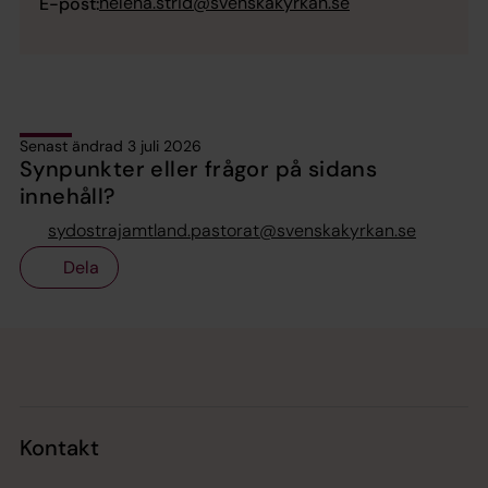
helena.strid@svenskakyrkan.se
E-post:
Senast ändrad 3 juli 2026
Synpunkter eller frågor på sidans
innehåll?
sydostrajamtland.pastorat@svenskakyrkan.se
Dela
Tillbaka till toppen
Tillbaka till innehållet
Kontakt