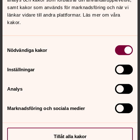
samt kakor som används för marknadsföring och när vi
länkar vidare till andra plattformar. Läs mer om våra
kakor.
Bild 
Bårt
Samtyckesval
Nödvändiga kakor
Inställningar
Bild 1 av 8
Foto: Monica Ljungberg
Bårtäcke 1 Hällesjö-Håsjö
Analys
Öppna bildspel
Marknadsföring och sociala medier
Tillåt alla kakor
Senast ändrad 28 februari 2022