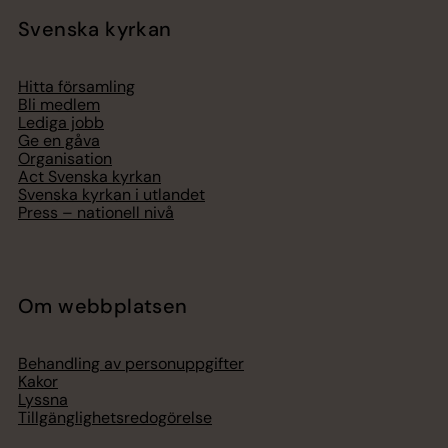
Svenska kyrkan
Hitta församling
Bli medlem
Lediga jobb
Ge en gåva
Organisation
Act Svenska kyrkan
Svenska kyrkan i utlandet
Press – nationell nivå
Om webbplatsen
Behandling av personuppgifter
Kakor
Lyssna
Tillgänglighetsredogörelse