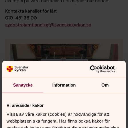
exempel på våra bårtäcken i bildspelet här nedan.
Kontakta kansliet för lån:
010-451 38 00
sydostrajamtland.kgf@svenskakyrkan.se
Samtycke
Information
Om
Vi använder kakor
Vissa av våra kakor (cookies) är nödvändiga för att
webbplatsen ska fungera. Här finns också kakor för
analys och kakor som förbättrar din användarupplevelse,