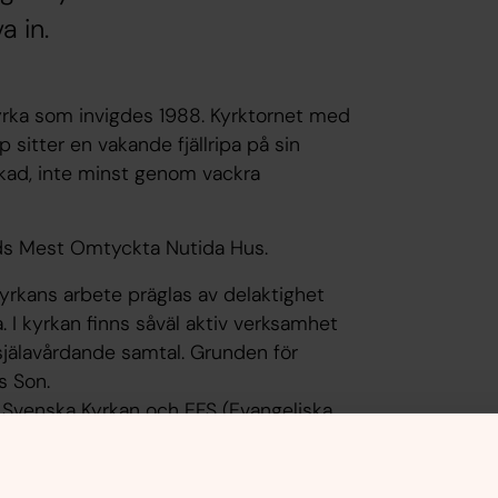
a in.
kyrka som invigdes 1988. Kyrktornet med
 sitter en vakande fjällripa på sin
yckad, inte minst genom vackra
ds Mest Omtyckta Nutida Hus.
yrkans arbete präglas av delaktighet
. I kyrkan finns såväl aktiv verksamhet
själavårdande samtal. Grunden för
s Son.
 Svenska Kyrkan och EFS (Evangeliska