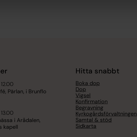
er
Hitta snabbt
Boka dop
 12.00
Dop
é, Pärlan, i Brunflo
Vigsel
Konfirmation
Begravning
 13.00
Kyrkogårdsförvaltningen
Samtal & stöd
ässa i Arådalen,
Sidkarta
 kapell