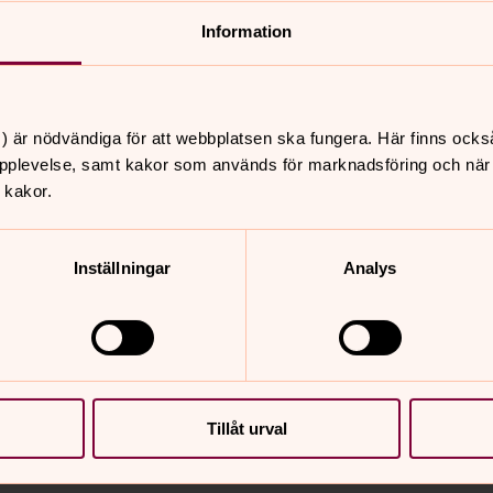
er se dig om i lokalerna. Vi säljer fina
Information
ycksaker. Välkommen in!
l centrum.
) är nödvändiga för att webbplatsen ska fungera. Här finns ocks
precis vid kyrkan.
pplevelse, samt kakor som används för marknadsföring och när vi
 kakor.
Inställningar
Analys
önster)
ande ljus (Nytt fönster)
Tillåt urval
nnehåll?