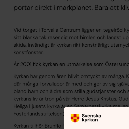
portar direkt i markplanet. Bara att kliv
Vid torget i Torvalla Centrum ligger en tegelröd 
sitt blanka tak reser sig mot himlen och längst upp
skida. Invändigt är kyrkan rikt konstnärligt utsm
konstfönster.
År 2001 fick kyrkan en utmärkelse som Östersun
Kyrkan har genom åren blivit omtyckt av många. K
där många Torvallabor är med och ger av sig själva
bland barn och äldre som stilla gudstjänster och 
kyrkans liv är tron på vår Herre Jesus Kristus, Gud
Heliga Ljusets kyrka är en Samarbetskyrka mellan
Fosterlandsstiftelsen).
Kyrkan tillhör Brunflo församling.