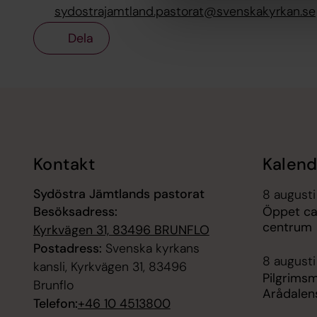
sydostrajamtland.pastorat@svenskakyrkan.se
Dela
Tillbaka till toppen
Tillbaka till innehållet
Kontakt
Kalend
Sydöstra Jämtlands pastorat
8 augusti
Besöksadress:
Öppet caf
centrum
Kyrkvägen 31, 83496 BRUNFLO
Postadress:
Svenska kyrkans
8 augusti
kansli, Kyrkvägen 31, 83496
Pilgrimsm
Brunflo
Arådalens
Telefon:
+46 10 4513800