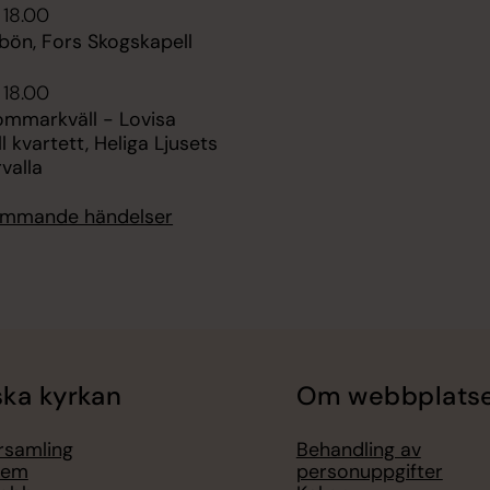
 18.00
bön, Fors Skogskapell
 18.00
ommarkväll - Lovisa
l kvartett, Heliga Ljusets
rvalla
kommande händelser
ka kyrkan
Om webbplats
örsamling
Behandling av
lem
personuppgifter