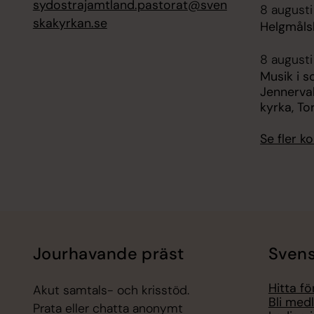
sydostrajamtland.pastorat@sven
8 augusti
skakyrkan.se
Helgmåls
8 augusti
Musik i s
Jennerval
kyrka, To
Se fler 
Jourhavande präst
Svens
Hitta f
Akut samtals- och krisstöd.
Bli med
Prata eller chatta anonymt