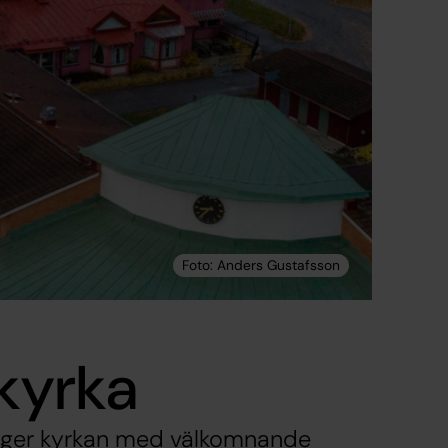
 kyrka
 ligger kyrkan med välkomnande