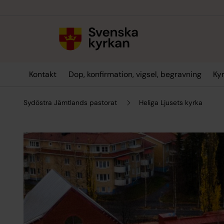
Till innehållet
Till undermeny
Kontakt
Dop, konfirmation, vigsel, begravning
Ky
Sydöstra Jämtlands pastorat
Heliga Ljusets kyrka