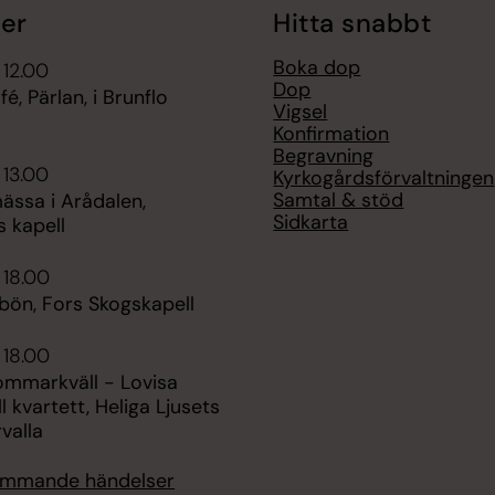
er
Hitta snabbt
Boka dop
 12.00
Dop
é, Pärlan, i Brunflo
Vigsel
Konfirmation
Begravning
 13.00
Kyrkogårdsförvaltningen
Samtal & stöd
ässa i Arådalen,
Sidkarta
 kapell
 18.00
bön, Fors Skogskapell
 18.00
ommarkväll - Lovisa
l kvartett, Heliga Ljusets
rvalla
kommande händelser