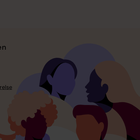
en
relse