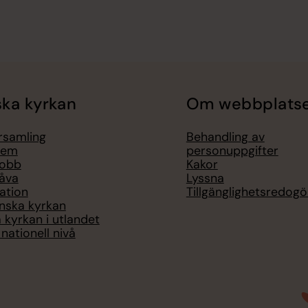
ka kyrkan
Om webbplats
örsamling
Behandling av
lem
personuppgifter
jobb
Kakor
åva
Lyssna
ation
Tillgänglighetsredogö
nska kyrkan
 kyrkan i utlandet
nationell nivå