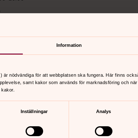
0
Information
) är nödvändiga för att webbplatsen ska fungera. Här finns ocks
pplevelse, samt kakor som används för marknadsföring och när vi
 kakor.
:00
:00-20:00
:00
Inställningar
Analys
0-20:00