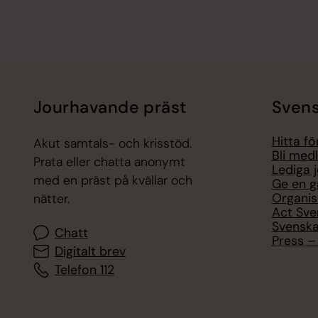
Jourhavande präst
Svens
Hitta f
Akut samtals- och krisstöd.
Bli med
Prata eller chatta anonymt
Lediga 
med en präst på kvällar och
Ge en g
Organis
nätter.
Act Sve
Svenska
Chatt
Press – 
Digitalt brev
Telefon 112