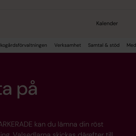
Kalender
rkogårdsförvaltningen
Verksamhet
Samtal & stöd
Med
ta på
MARKERADE kan du lämna din röst
ng. Valsedlarna skickas därefter till