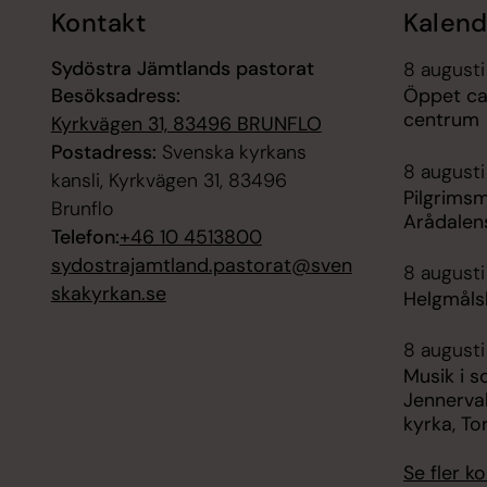
Kontakt
Kalend
Sydöstra Jämtlands pastorat
8 augusti
Besöksadress:
Öppet caf
centrum
Kyrkvägen 31, 83496 BRUNFLO
Postadress:
Svenska kyrkans
8 augusti
kansli, Kyrkvägen 31, 83496
Pilgrimsm
Brunflo
Arådalens
Telefon:
+46 10 4513800
sydostrajamtland.pastorat@sven
8 augusti
skakyrkan.se
Helgmåls
8 augusti
Musik i s
Jennerval
kyrka, To
Se fler 