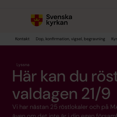
Till innehållet
Till undermeny
Kontakt
Dop, konfirmation, vigsel, begravning
Ky
Lyssna
Här kan du rös
valdagen 21/9
Vi har nästan 25 röstlokaler och på 
även om det inte är i din egen församli