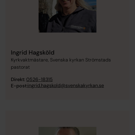
Ingrid Hagsköld
Kyrkvaktmästare, Svenska kyrkan Strömstads
pastorat
Direkt:
0526-18315
ingrid.hagskold@svenskakyrkan.se
E-post: