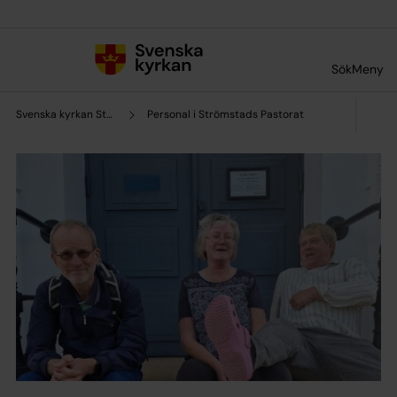
Till innehållet
Till undermeny
Sök
Meny
Svenska kyrkan Strömstads pastorat
Personal i Strömstads Pastorat