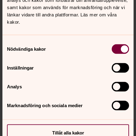
analys och kakor som förbättrar din användarupplevelse,
samt kakor som används för marknadsföring och när vi
länkar vidare till andra plattformar. Läs mer om våra
Royne Karlsson
kakor.
Kyrkvaktmästare, Svenska kyrkan Strömstads
pastorat
Samtyckesval
Direkt:
0526-18323
Nödvändiga kakor
royne.karlsson@svenskakyrkan.se
E-post:
Inställningar
Analys
Marknadsföring och sociala medier
Tillåt alla kakor