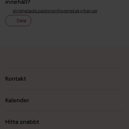
innehåll?
stromstads.pastorat@svenskakyrkan.se
Dela
Tillbaka till toppen
Tillbaka till innehållet
Kontakt
Kalender
Hitta snabbt