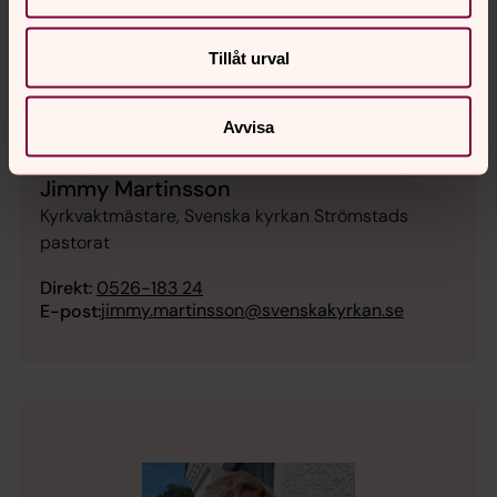
Tillåt urval
Avvisa
Jimmy Martinsson
Kyrkvaktmästare, Svenska kyrkan Strömstads
pastorat
Direkt:
0526-183 24
jimmy.martinsson@svenskakyrkan.se
E-post: