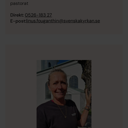
pastorat
Direkt:
0526-183 27
linus.fouganthin@svenskakyrkan.se
E-post: