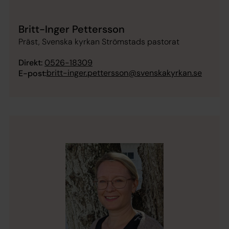
Britt-Inger Pettersson
Präst, Svenska kyrkan Strömstads pastorat
Direkt:
0526-18309
britt-inger.pettersson@svenskakyrkan.se
E-post: