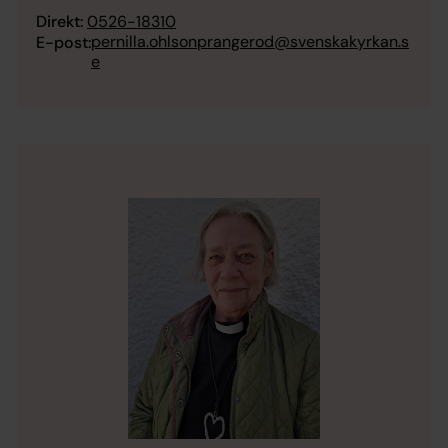
Direkt:
0526-18310
pernilla.ohlsonprangerod@svenskakyrkan.s
E-post:
e