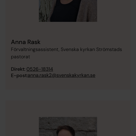
Anna Rask
Förvaltningsassistent, Svenska kyrkan Strömstads
pastorat
Direkt:
0526-18314
anna.rask2@svenskakyrkan.se
E-post: