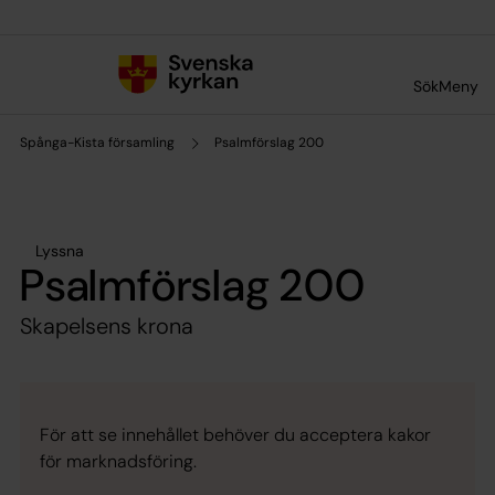
Till innehållet
Till undermeny
Sök
Meny
Spånga-Kista församling
Psalmförslag 200
Lyssna
Psalmförslag 200
Skapelsens krona
För att se innehållet behöver du acceptera kakor
för marknadsföring.