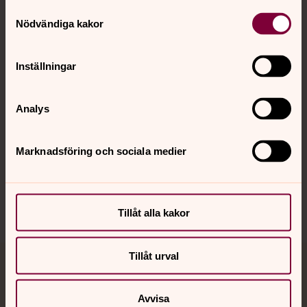
Samtyckesval
Kontakt
Nödvändiga kakor
Kalender
Inställningar
Analys
Hitta snabbt
Marknadsföring och sociala medier
Sociala kanaler
Tillåt alla kakor
Tillåt urval
Jourhavande präst
Avvisa
Akut samtals- och krisstöd. Prata eller chatta anonymt