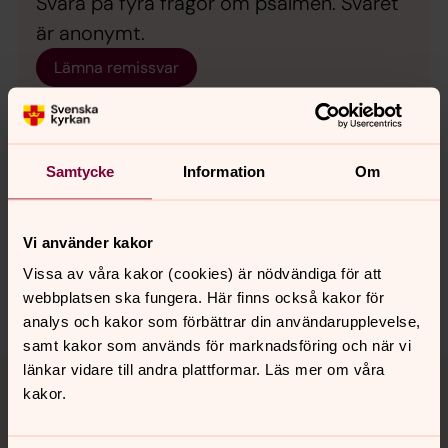
Svara på fyra frågor om psalmen. Svaret
är anonymt.
Lämna remissvar
Samtycke
Information
Om
Synpunkter eller frågor på sidans
innehåll?
Vi använder kakor
spanga-kista.forsamling@svenskakyrkan.se
Vissa av våra kakor (cookies) är nödvändiga för att
webbplatsen ska fungera. Här finns också kakor för
Dela
analys och kakor som förbättrar din användarupplevelse,
samt kakor som används för marknadsföring och när vi
Tillbaka till toppen
Tillbaka till innehållet
länkar vidare till andra plattformar. Läs mer om våra
kakor.