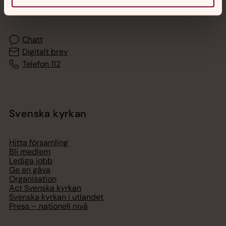
med en präst på kvällar och nätter.
Chatt
Digitalt brev
Telefon 112
Svenska kyrkan
Hitta församling
Bli medlem
Lediga jobb
Ge en gåva
Organisation
Act Svenska kyrkan
Svenska kyrkan i utlandet
Press – nationell nivå