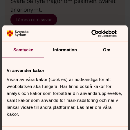
Svara på fyra frågor om psalmen. Svaret
är anonymt.
Lämna remissvar
Samtycke
Information
Om
Synpunkter eller frågor på sidans
innehåll?
Vi använder kakor
spanga-kista.forsamling@svenskakyrkan.se
Vissa av våra kakor (cookies) är nödvändiga för att
webbplatsen ska fungera. Här finns också kakor för
Dela
analys och kakor som förbättrar din användarupplevelse,
samt kakor som används för marknadsföring och när vi
Tillbaka till toppen
Tillbaka till innehållet
länkar vidare till andra plattformar. Läs mer om våra
kakor.