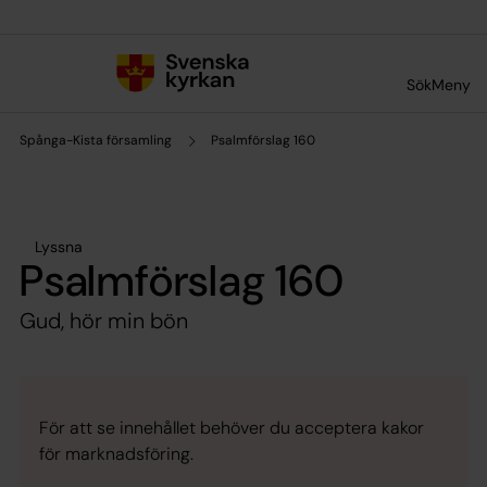
Till innehållet
Till undermeny
Sök
Meny
Spånga-Kista församling
Psalmförslag 160
Lyssna
Psalmförslag 160
Gud, hör min bön
För att se innehållet behöver du acceptera kakor
för marknadsföring.