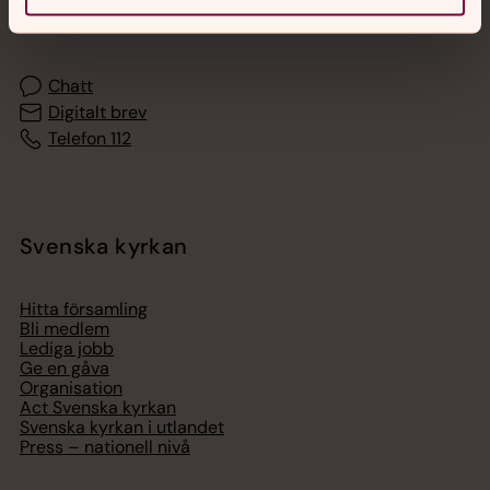
med en präst på kvällar och nätter.
Chatt
Digitalt brev
Telefon 112
Svenska kyrkan
Hitta församling
Bli medlem
Lediga jobb
Ge en gåva
Organisation
Act Svenska kyrkan
Svenska kyrkan i utlandet
Press – nationell nivå