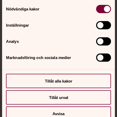
Samtyckesval
Kontakt
Nödvändiga kakor
Kalender
Inställningar
Analys
Hitta snabbt
Marknadsföring och sociala medier
Sociala kanaler
Tillåt alla kakor
Tillåt urval
Jourhavande präst
Avvisa
Akut samtals- och krisstöd. Prata eller chatta anonymt