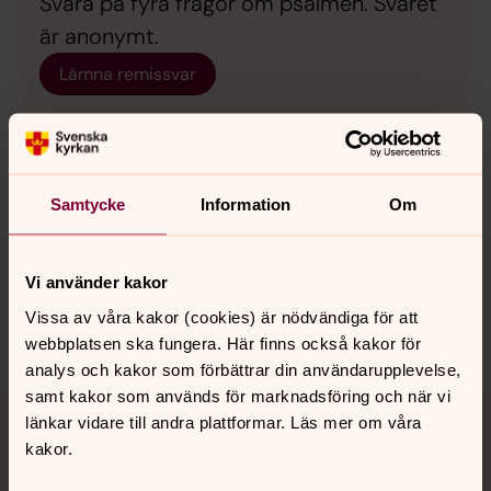
Svara på fyra frågor om psalmen. Svaret
är anonymt.
Lämna remissvar
Samtycke
Information
Om
Synpunkter eller frågor på sidans
innehåll?
Vi använder kakor
spanga-kista.forsamling@svenskakyrkan.se
Vissa av våra kakor (cookies) är nödvändiga för att
Dela
webbplatsen ska fungera. Här finns också kakor för
analys och kakor som förbättrar din användarupplevelse,
samt kakor som används för marknadsföring och när vi
Tillbaka till toppen
Tillbaka till innehållet
länkar vidare till andra plattformar. Läs mer om våra
kakor.