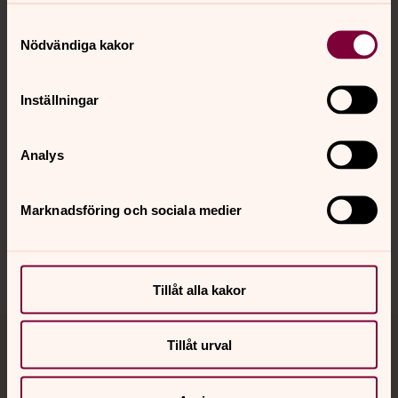
Kontakt
Samtyckesval
Nödvändiga kakor
Kalender
Inställningar
Hitta snabbt
Analys
Marknadsföring och sociala medier
Sociala kanaler
Tillåt alla kakor
Tillåt urval
Jourhavande präst
Akut samtals- och krisstöd. Prata eller chatta anonymt