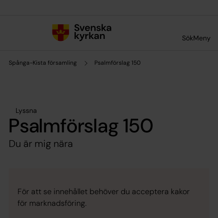
Till innehållet
Till undermeny
Sök
Meny
Spånga-Kista församling
Psalmförslag 150
Lyssna
Psalmförslag 150
Du är mig nära
För att se innehållet behöver du acceptera kakor
för marknadsföring.