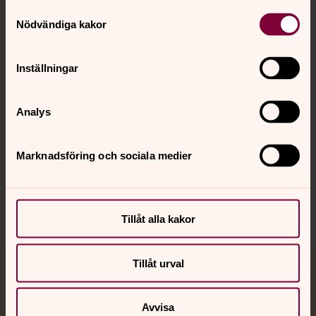
Samtyckesval
Kontakt
Nödvändiga kakor
Kalender
Inställningar
Analys
Hitta snabbt
Marknadsföring och sociala medier
Sociala kanaler
Tillåt alla kakor
Tillåt urval
Jourhavande präst
Avvisa
Akut samtals- och krisstöd. Prata eller chatta anonymt