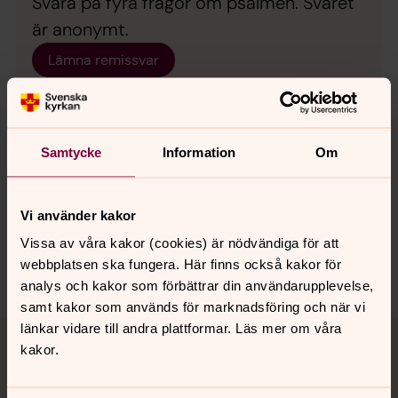
Svara på fyra frågor om psalmen. Svaret
är anonymt.
Lämna remissvar
Samtycke
Information
Om
Synpunkter eller frågor på sidans
innehåll?
Vi använder kakor
spanga-kista.forsamling@svenskakyrkan.se
Vissa av våra kakor (cookies) är nödvändiga för att
webbplatsen ska fungera. Här finns också kakor för
Dela
analys och kakor som förbättrar din användarupplevelse,
samt kakor som används för marknadsföring och när vi
Tillbaka till toppen
Tillbaka till innehållet
länkar vidare till andra plattformar. Läs mer om våra
kakor.