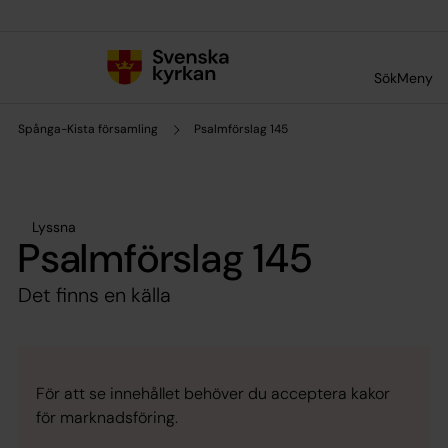
Till innehållet
Till undermeny
Sök
Meny
Spånga-Kista församling
Psalmförslag 145
Lyssna
Psalmförslag 145
Det finns en källa
För att se innehållet behöver du acceptera kakor
för marknadsföring.