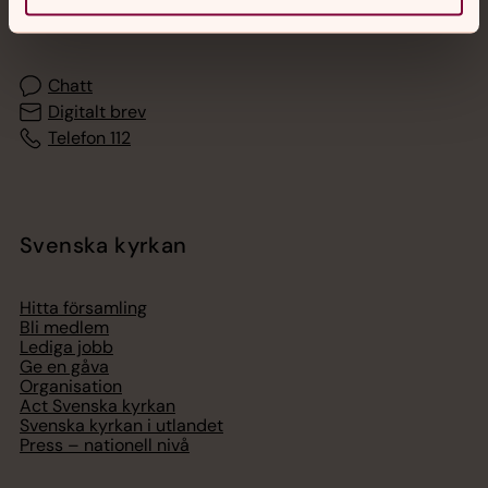
med en präst på kvällar och nätter.
Chatt
Digitalt brev
Telefon 112
Svenska kyrkan
Hitta församling
Bli medlem
Lediga jobb
Ge en gåva
Organisation
Act Svenska kyrkan
Svenska kyrkan i utlandet
Press – nationell nivå