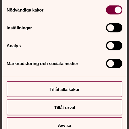
Samtyckesval
Kontakt
Nödvändiga kakor
Kalender
Inställningar
Analys
Hitta snabbt
Marknadsföring och sociala medier
Sociala kanaler
Tillåt alla kakor
Tillåt urval
Jourhavande präst
Avvisa
Akut samtals- och krisstöd. Prata eller chatta anonymt