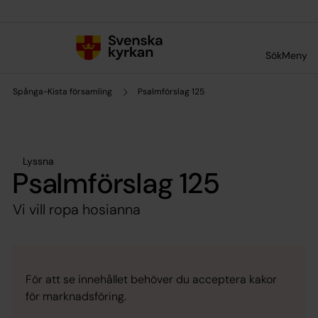
Till innehållet
Till undermeny
Sök
Meny
Spånga-Kista församling
Psalmförslag 125
Lyssna
Psalmförslag 125
Vi vill ropa hosianna
För att se innehållet behöver du acceptera kakor
för marknadsföring.