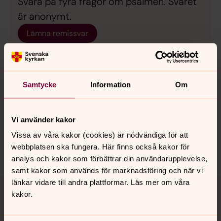
Svara på fyra frågor om psalmen. Svaret
är anonymt.
Lämna remissvar
Samtycke
Information
Om
Synpunkter eller frågor på sidans
innehåll?
Vi använder kakor
spanga-kista.forsamling@svenskakyrkan.se
Vissa av våra kakor (cookies) är nödvändiga för att
webbplatsen ska fungera. Här finns också kakor för
Dela
analys och kakor som förbättrar din användarupplevelse,
samt kakor som används för marknadsföring och när vi
Tillbaka till toppen
Tillbaka till innehållet
länkar vidare till andra plattformar. Läs mer om våra
kakor.