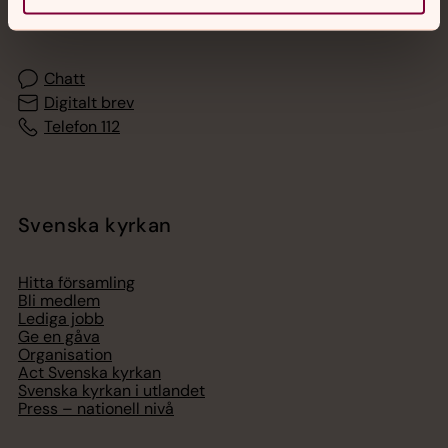
med en präst på kvällar och nätter.
Chatt
Digitalt brev
Telefon 112
Svenska kyrkan
Hitta församling
Bli medlem
Lediga jobb
Ge en gåva
Organisation
Act Svenska kyrkan
Svenska kyrkan i utlandet
Press – nationell nivå