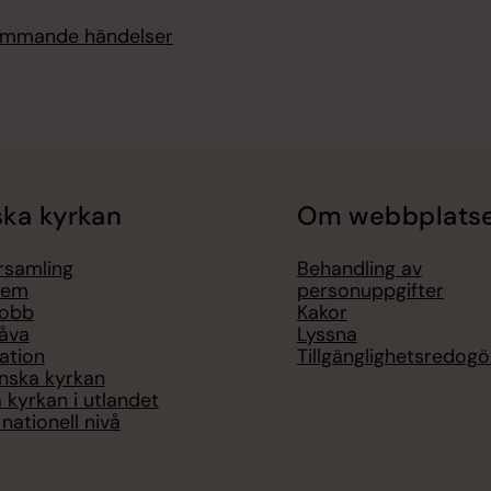
kommande händelser
ka kyrkan
Om webbplats
örsamling
Behandling av
lem
personuppgifter
jobb
Kakor
åva
Lyssna
ation
Tillgänglighetsredogö
nska kyrkan
 kyrkan i utlandet
nationell nivå