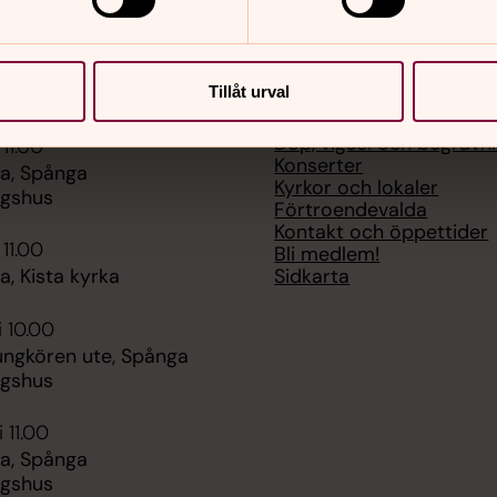
er
Hitta snabbt
Tillåt urval
Dop, vigsel och begravn
 11.00
Konserter
a, Spånga
Kyrkor och lokaler
ngshus
Förtroendevalda
Kontakt och öppettider
 11.00
Bli medlem!
Sidkarta
, Kista kyrka
i 10.00
ungkören ute, Spånga
ngshus
 11.00
a, Spånga
ngshus