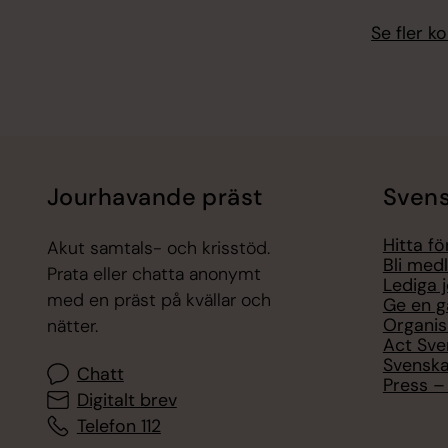
Se fler 
Jourhavande präst
Svens
Hitta f
Akut samtals- och krisstöd.
Bli med
Prata eller chatta anonymt
Lediga 
med en präst på kvällar och
Ge en g
Organis
nätter.
Act Sve
Svenska
Chatt
Press – 
Digitalt brev
Telefon 112