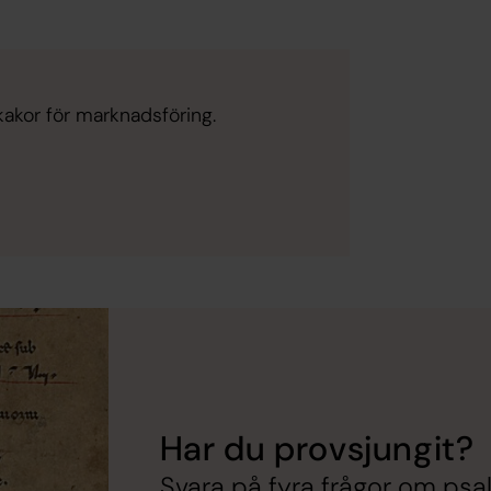
kakor för marknadsföring.
Har du provsjungit?
Svara på fyra frågor om psa