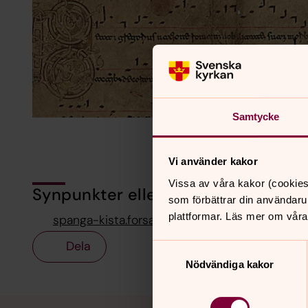
Samtycke
Vi använder kakor
Vissa av våra kakor (cookies
Synpunkter eller frågor på sidans i
som förbättrar din användaru
plattformar. Läs mer om våra
spanga-kista.forsamling@svenskakyrkan.se
Dela
Samtyckesval
Nödvändiga kakor
Tillbaka till toppen
Tillbaka till innehållet