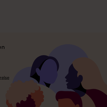
en
relse