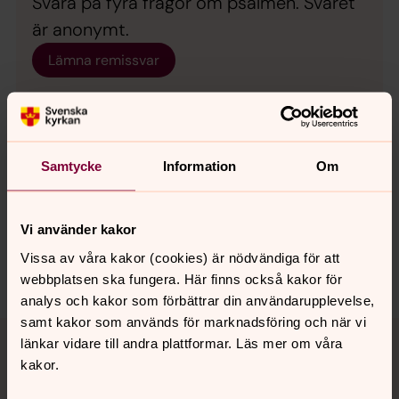
Svara på fyra frågor om psalmen. Svaret
är anonymt.
Lämna remissvar
Samtycke
Information
Om
Synpunkter eller frågor på sidans
innehåll?
Vi använder kakor
spanga-kista.forsamling@svenskakyrkan.se
Vissa av våra kakor (cookies) är nödvändiga för att
Dela
webbplatsen ska fungera. Här finns också kakor för
analys och kakor som förbättrar din användarupplevelse,
samt kakor som används för marknadsföring och när vi
Tillbaka till toppen
Tillbaka till innehållet
länkar vidare till andra plattformar. Läs mer om våra
kakor.