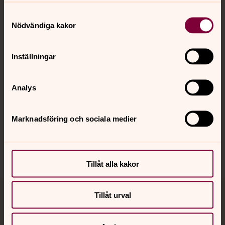
Kontakt
Samtyckesval
Nödvändiga kakor
Kalender
Inställningar
Hitta snabbt
Analys
Marknadsföring och sociala medier
Sociala kanaler
Tillåt alla kakor
Tillåt urval
Jourhavande präst
Akut samtals- och krisstöd. Prata eller chatta anonymt