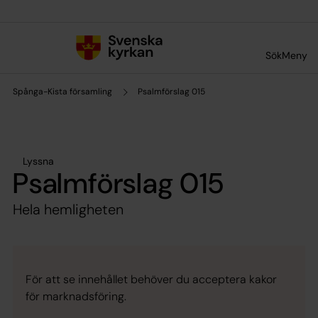
Till innehållet
Till undermeny
Sök
Meny
Spånga-Kista församling
Psalmförslag 015
Lyssna
Psalmförslag 015
Hela hemligheten
För att se innehållet behöver du acceptera kakor
för marknadsföring.