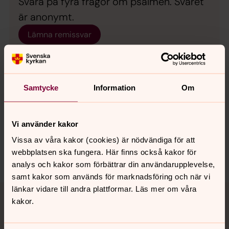
Svara på fyra frågor om psalmen. Svaret
är anonymt.
Lämna remissvar
Samtycke
Information
Om
Synpunkter eller frågor på sidans
innehåll?
Vi använder kakor
spanga-kista.forsamling@svenskakyrkan.se
Vissa av våra kakor (cookies) är nödvändiga för att
webbplatsen ska fungera. Här finns också kakor för
Dela
analys och kakor som förbättrar din användarupplevelse,
samt kakor som används för marknadsföring och när vi
Tillbaka till toppen
Tillbaka till innehållet
länkar vidare till andra plattformar. Läs mer om våra
kakor.