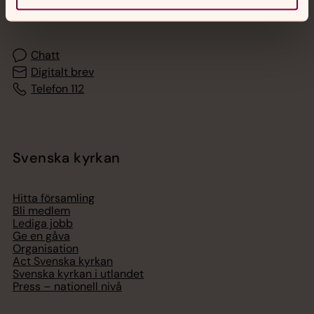
med en präst på kvällar och nätter.
Chatt
Digitalt brev
Telefon 112
Svenska kyrkan
Hitta församling
Bli medlem
Lediga jobb
Ge en gåva
Organisation
Act Svenska kyrkan
Svenska kyrkan i utlandet
Press – nationell nivå