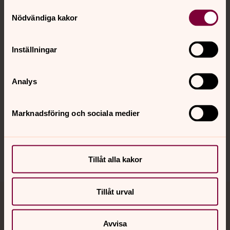
Samtyckesval
Kontakt
Nödvändiga kakor
Kalender
Inställningar
Analys
Hitta snabbt
Marknadsföring och sociala medier
Sociala kanaler
Tillåt alla kakor
Tillåt urval
Jourhavande präst
Avvisa
Akut samtals- och krisstöd. Prata eller chatta anonymt