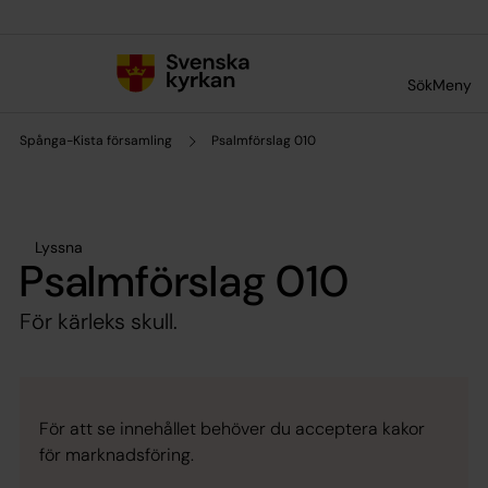
Till innehållet
Till undermeny
Sök
Meny
Spånga-Kista församling
Psalmförslag 010
Lyssna
Psalmförslag 010
För kärleks skull.
För att se innehållet behöver du acceptera kakor
för marknadsföring.