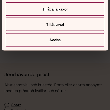
Tillåt alla kakor
Hitta snabbt
Tillåt urval
Sociala kanaler
Avvisa
Jourhavande präst
Akut samtals- och krisstöd. Prata eller chatta anonymt
med en präst på kvällar och nätter.
Chatt