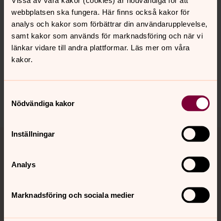
webbplatsen ska fungera. Här finns också kakor för
analys och kakor som förbättrar din användarupplevelse,
samt kakor som används för marknadsföring och när vi
Senast ändrad 9 mars 2026
länkar vidare till andra plattformar. Läs mer om våra
Synpunkter eller frågor på sidans
kakor.
innehåll?
spanga-kista.forsamling@svenskakyrkan.se
Samtyckesval
Dela
Nödvändiga kakor
Tillbaka till toppen
Tillbaka till innehållet
Inställningar
Analys
Kontakt
Marknadsföring och sociala medier
Kalender