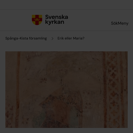
Till innehållet
Till undermeny
Sök
Meny
Spånga-Kista församling
Erik eller Maria?