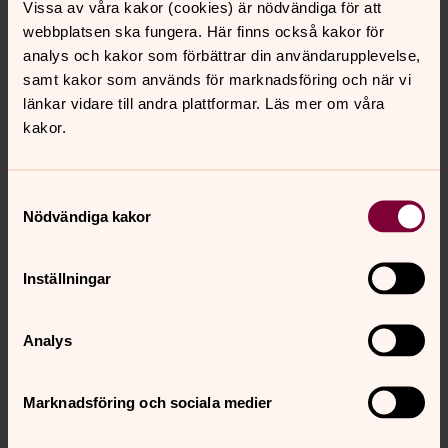
Vissa av våra kakor (cookies) är nödvändiga för att
Direkt:
0952-10069
Växel:
0952-10011
silvia.inabnit@svenskakyrkan.se
E-post:
webbplatsen ska fungera. Här finns också kakor för
analys och kakor som förbättrar din användarupplevelse,
samt kakor som används för marknadsföring och när vi
länkar vidare till andra plattformar. Läs mer om våra
kakor.
Dagens bibelord
Samtyckesval
Nödvändiga kakor
Inställningar
Analys
Marknadsföring och sociala medier