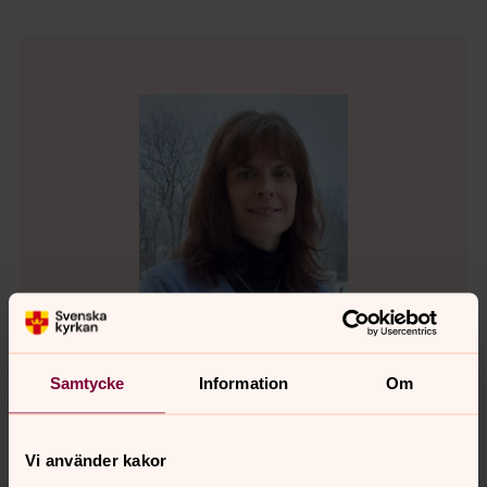
Samtycke
Information
Om
Silvia Inäbnit
Diakon, Svenska kyrkan Sorsele
Vi använder kakor