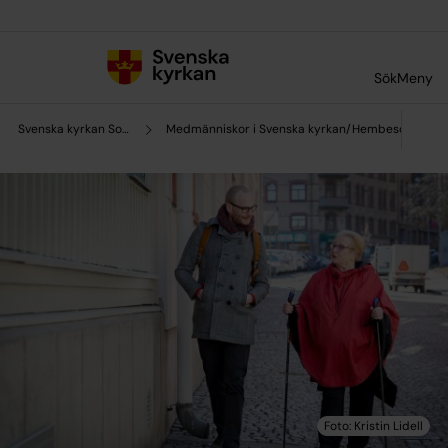
Till innehållet
Till undermeny
Sök
Meny
Svenska kyrkan Sorsele
Medmänniskor i Svenska kyrkan/Hembesöksgrup