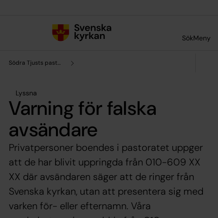
Till innehållet
Till undermeny
Sök
Meny
Södra Tjusts pastorat
Lyssna
Varning för falska
avsändare
Privatpersoner boendes i pastoratet uppger
att de har blivit uppringda från 010-609 XX
XX där avsändaren säger att de ringer från
Svenska kyrkan, utan att presentera sig med
varken för- eller efternamn. Våra