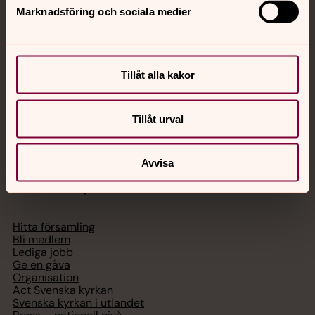
Marknadsföring och sociala medier
Akut samtals- och krisstöd. Prata eller chatta anonymt
med en präst på kvällar och nätter.
Tillåt alla kakor
Chatt
Digitalt brev
Telefon 112
Tillåt urval
Avvisa
Svenska kyrkan
Hitta församling
Bli medlem
Lediga jobb
Ge en gåva
Organisation
Act Svenska kyrkan
Svenska kyrkan i utlandet