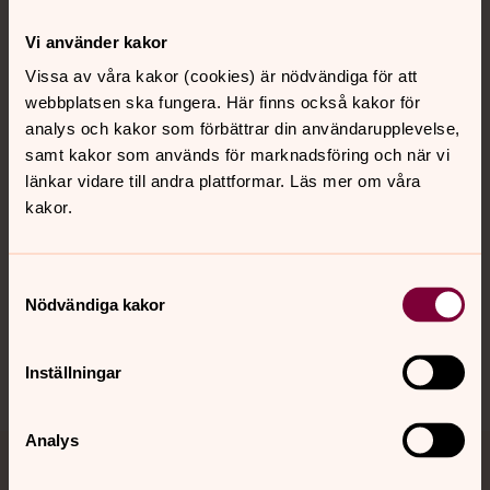
Vi använder kakor
Kontakt
Vissa av våra kakor (cookies) är nödvändiga för att
webbplatsen ska fungera. Här finns också kakor för
analys och kakor som förbättrar din användarupplevelse,
Kalender
samt kakor som används för marknadsföring och när vi
länkar vidare till andra plattformar. Läs mer om våra
kakor.
Hitta snabbt
Samtyckesval
Nödvändiga kakor
Sociala kanaler
Inställningar
Analys
Jourhavande präst