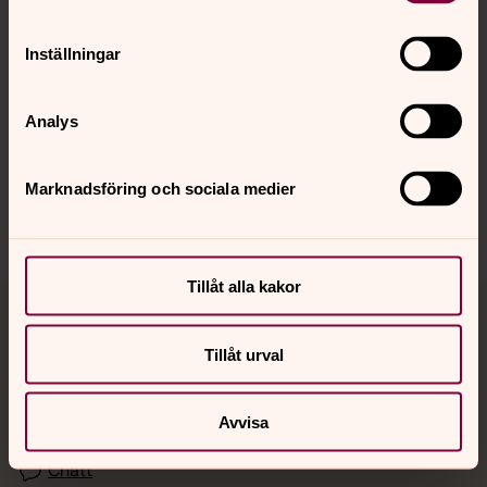
Inställningar
Hitta snabbt
Analys
Sociala kanaler
Marknadsföring och sociala medier
Tillåt alla kakor
Jourhavande präst
Tillåt urval
Akut samtals- och krisstöd. Prata eller chatta anonymt
med en präst på kvällar och nätter.
Avvisa
Chatt