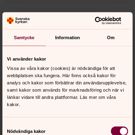
Senast ändrad 14 april 2020
Synpunkter eller frågor på sidans
Samtycke
Information
Om
innehåll?
sodra.tjusts.pastorat@svenskakyrkan.se
Vi använder kakor
Dela
Vissa av våra kakor (cookies) är nödvändiga för att
webbplatsen ska fungera. Här finns också kakor för
Tillbaka till toppen
Tillbaka till innehållet
analys och kakor som förbättrar din användarupplevelse,
samt kakor som används för marknadsföring och när vi
länkar vidare till andra plattformar. Läs mer om våra
kakor.
Kontakt
Samtyckesval
Nödvändiga kakor
Kalender