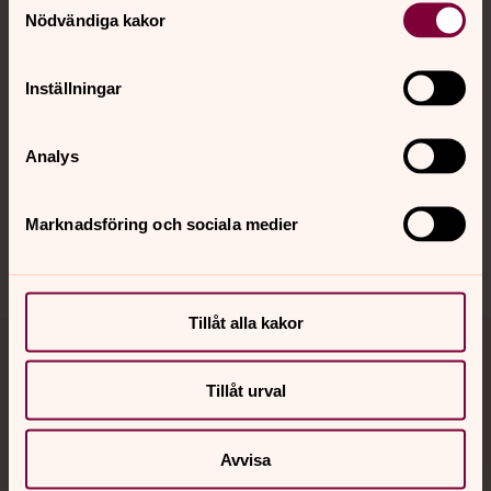
Nödvändiga kakor
Kalender
Inställningar
Hitta snabbt
Analys
Sociala kanaler
Marknadsföring och sociala medier
Tillåt alla kakor
Jourhavande präst
Tillåt urval
Akut samtals- och krisstöd. Prata eller chatta anonymt
med en präst på kvällar och nätter.
Avvisa