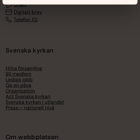
Chatt
Digitalt brev
Telefon 112
Svenska kyrkan
Hitta församling
Bli medlem
Lediga jobb
Ge en gåva
Organisation
Act Svenska kyrkan
Svenska kyrkan i utlandet
Press – nationell nivå
Om webbplatsen