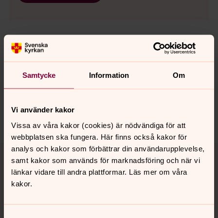
Senast ändrad 29 januari 2021
Synpunkter eller frågor på sidans
Samtycke
Information
Om
innehåll?
sodra.tjusts.pastorat@svenskakyrkan.se
Vi använder kakor
Dela
Vissa av våra kakor (cookies) är nödvändiga för att
webbplatsen ska fungera. Här finns också kakor för
Tillbaka till toppen
Tillbaka till innehållet
analys och kakor som förbättrar din användarupplevelse,
samt kakor som används för marknadsföring och när vi
länkar vidare till andra plattformar. Läs mer om våra
kakor.
Kontakt
Samtyckesval