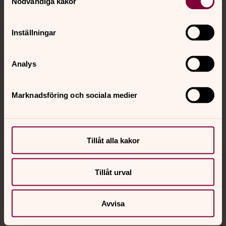
Nödvändiga kakor
Kalender
Inställningar
Hitta snabbt
Analys
Sociala kanaler
Marknadsföring och sociala medier
Tillåt alla kakor
Jourhavande präst
Tillåt urval
Akut samtals- och krisstöd. Prata eller chatta anonymt
med en präst på kvällar och nätter.
Avvisa