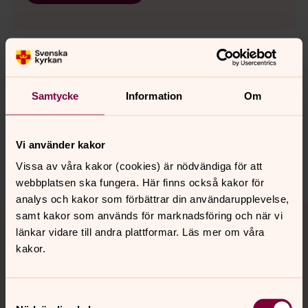
Senast ändrad 22 december 2020
Samtycke
Information
Om
Synpunkter eller frågor på sidans
innehåll?
sodra.tjusts.pastorat@svenskakyrkan.se
Vi använder kakor
Dela
Vissa av våra kakor (cookies) är nödvändiga för att
webbplatsen ska fungera. Här finns också kakor för
analys och kakor som förbättrar din användarupplevelse,
Tillbaka till toppen
Tillbaka till innehållet
samt kakor som används för marknadsföring och när vi
länkar vidare till andra plattformar. Läs mer om våra
kakor.
Kontakt
Samtyckesval