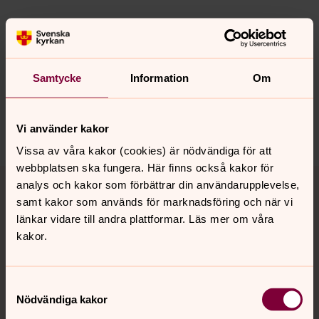
Senast ändrad 22 januari 2021
Synpunkter eller frågor på sidans
innehåll?
Samtycke
Information
Om
sodra.tjusts.pastorat@svenskakyrkan.se
Dela
Vi använder kakor
Vissa av våra kakor (cookies) är nödvändiga för att
webbplatsen ska fungera. Här finns också kakor för
Tillbaka till toppen
Tillbaka till innehållet
analys och kakor som förbättrar din användarupplevelse,
samt kakor som används för marknadsföring och när vi
länkar vidare till andra plattformar. Läs mer om våra
kakor.
Kontakt
Samtyckesval
Kalender
Nödvändiga kakor