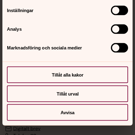
Inställningar
Hitta snabbt
Analys
Sociala kanaler
Marknadsföring och sociala medier
Tillåt alla kakor
Jourhavande präst
Tillåt urval
Akut samtals- och krisstöd. Prata eller chatta anonymt
med en präst på kvällar och nätter.
Avvisa
Chatt
Digitalt brev