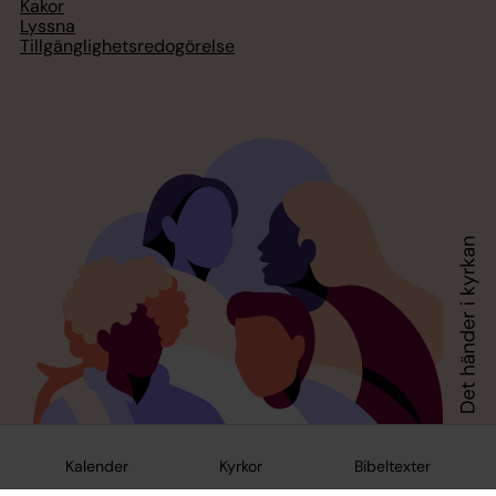
Kakor
Lyssna
Tillgänglighetsredogörelse
Kalender
Kyrkor
Bibeltexter