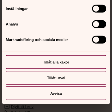
Inställningar
Hitta snabbt
Analys
Sociala kanaler
Marknadsföring och sociala medier
Tillåt alla kakor
Jourhavande präst
Tillåt urval
Akut samtals- och krisstöd. Prata eller chatta anonymt
med en präst på kvällar och nätter.
Avvisa
Chatt
Digitalt brev