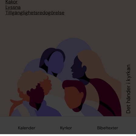
Kakor
Lyssna
Tillgänglighetsredogörelse
Kalender
Kyrkor
Bibeltexter