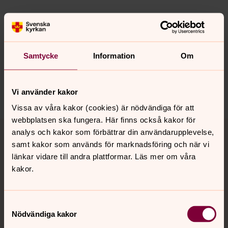
Senast ändrad 13 november 2020
Synpunkter eller frågor på sidans
innehåll?
Samtycke
Information
Om
sodra.tjusts.pastorat@svenskakyrkan.se
Dela
Vi använder kakor
Vissa av våra kakor (cookies) är nödvändiga för att
webbplatsen ska fungera. Här finns också kakor för
Tillbaka till toppen
Tillbaka till innehållet
analys och kakor som förbättrar din användarupplevelse,
samt kakor som används för marknadsföring och när vi
länkar vidare till andra plattformar. Läs mer om våra
kakor.
Kontakt
Samtyckesval
Kalender
Nödvändiga kakor