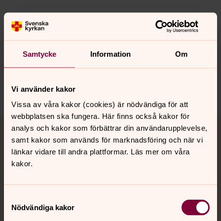
Senast ändrad 19 februari 2021
Synpunkter eller frågor på sidans
innehåll?
Samtycke
Information
Om
sodra.tjusts.pastorat@svenskakyrkan.se
Dela
Vi använder kakor
Vissa av våra kakor (cookies) är nödvändiga för att
webbplatsen ska fungera. Här finns också kakor för
Tillbaka till toppen
Tillbaka till innehållet
analys och kakor som förbättrar din användarupplevelse,
samt kakor som används för marknadsföring och när vi
länkar vidare till andra plattformar. Läs mer om våra
kakor.
Kontakt
Samtyckesval
Kalender
Nödvändiga kakor