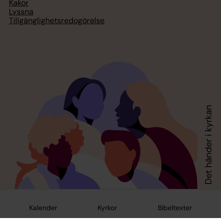
Kakor
Lyssna
Tillgänglighetsredogörelse
Kalender
Kyrkor
Bibeltexter