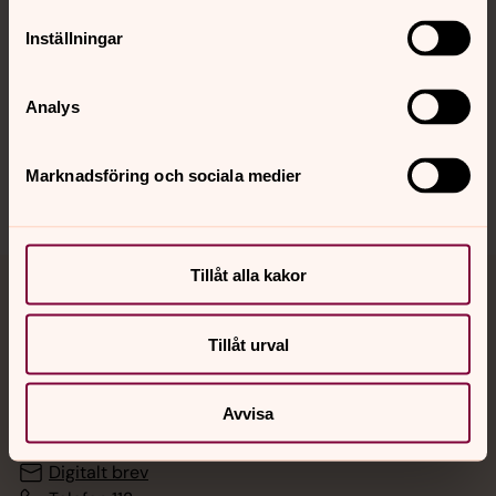
Inställningar
Hitta snabbt
Analys
Sociala kanaler
Marknadsföring och sociala medier
Tillåt alla kakor
Jourhavande präst
Tillåt urval
Akut samtals- och krisstöd. Prata eller chatta anonymt
med en präst på kvällar och nätter.
Avvisa
Chatt
Digitalt brev