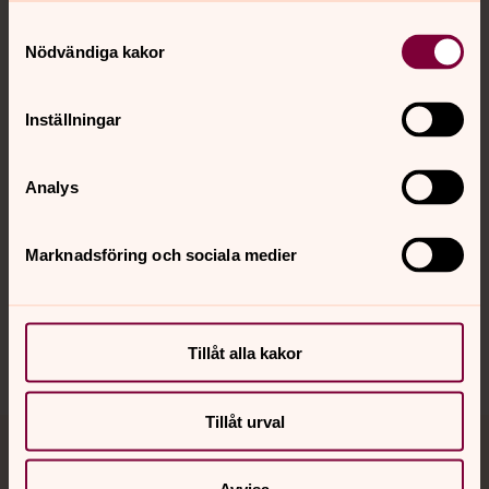
Samtyckesval
Kontakt
Nödvändiga kakor
Inställningar
Kalender
Analys
Hitta snabbt
Marknadsföring och sociala medier
Sociala kanaler
Tillåt alla kakor
Tillåt urval
Jourhavande präst