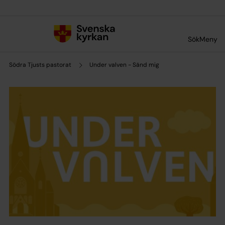
Till innehållet
Till undermeny
Sök
Meny
Södra Tjusts pastorat
Under valven - Sänd mig