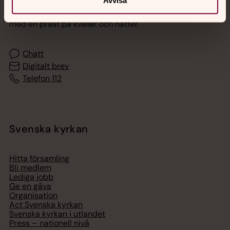
Avvisa
Akut samtals- och krisstöd. Prata eller chatta anonymt
med en präst på kvällar och nätter.
Chatt
Digitalt brev
Telefon 112
Svenska kyrkan
Hitta församling
Bli medlem
Lediga jobb
Ge en gåva
Organisation
Act Svenska kyrkan
Svenska kyrkan i utlandet
Press – nationell nivå