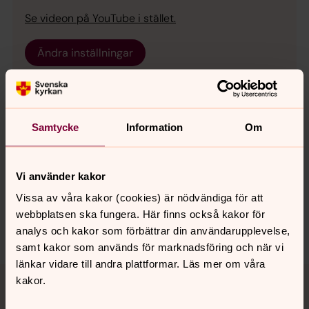
Se videon på YouTube i stället.
Ändra inställningar
Samtycke
Information
Om
Senast ändrad 30 juni 2021
Synpunkter eller frågor på sidans
Vi använder kakor
innehåll?
Vissa av våra kakor (cookies) är nödvändiga för att
sodra.tjusts.pastorat@svenskakyrkan.se
webbplatsen ska fungera. Här finns också kakor för
Dela
analys och kakor som förbättrar din användarupplevelse,
samt kakor som används för marknadsföring och när vi
länkar vidare till andra plattformar. Läs mer om våra
Tillbaka till toppen
Tillbaka till innehållet
kakor.