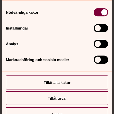
Kontakt
Samtyckesval
Nödvändiga kakor
Kalender
Inställningar
Hitta snabbt
Analys
Marknadsföring och sociala medier
Sociala kanaler
Tillåt alla kakor
Tillåt urval
Jourhavande präst
Akut samtals- och krisstöd. Prata eller chatta anonymt