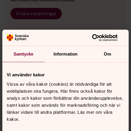
Ändra inställningar
Samtycke
Information
Om
Senast ändrad 9 april 2021
Synpunkter eller frågor på sidans
innehåll?
Vi använder kakor
sodra.tjusts.pastorat@svenskakyrkan.se
Vissa av våra kakor (cookies) är nödvändiga för att
Dela
webbplatsen ska fungera. Här finns också kakor för
analys och kakor som förbättrar din användarupplevelse,
samt kakor som används för marknadsföring och när vi
Tillbaka till toppen
Tillbaka till innehållet
länkar vidare till andra plattformar. Läs mer om våra
kakor.