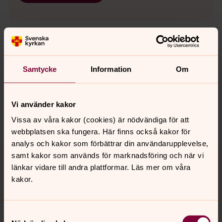
Senast ändrad 1 april 2021
Samtycke
Information
Om
Synpunkter eller frågor på sidans
innehåll?
sodra.tjusts.pastorat@svenskakyrkan.se
Vi använder kakor
Dela
Vissa av våra kakor (cookies) är nödvändiga för att
webbplatsen ska fungera. Här finns också kakor för
analys och kakor som förbättrar din användarupplevelse,
Tillbaka till toppen
Tillbaka till innehållet
samt kakor som används för marknadsföring och när vi
länkar vidare till andra plattformar. Läs mer om våra
kakor.
Kontakt
Samtyckesval