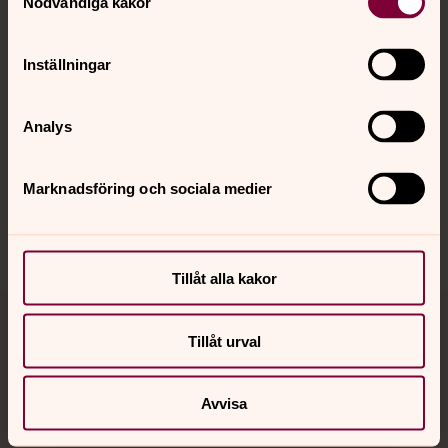
Nödvändiga kakor
Kalender
Inställningar
Hitta snabbt
Analys
Sociala kanaler
Marknadsföring och sociala medier
Tillåt alla kakor
Jourhavande präst
Tillåt urval
Akut samtals- och krisstöd. Prata eller chatta anonymt
med en präst på kvällar och nätter.
Avvisa