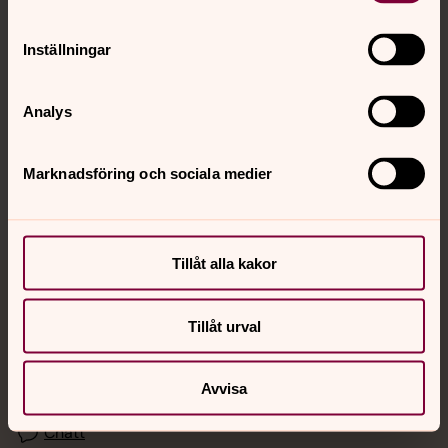
Inställningar
Hitta snabbt
Analys
Sociala kanaler
Marknadsföring och sociala medier
Tillåt alla kakor
Jourhavande präst
Tillåt urval
Akut samtals- och krisstöd. Prata eller chatta anonymt
med en präst på kvällar och nätter.
Avvisa
Chatt