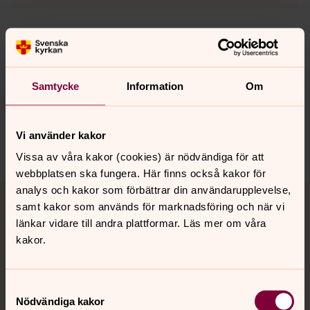
Senast ändrad 10 juni 2021
Synpunkter eller frågor på sidans
Samtycke
Information
Om
innehåll?
sodra.tjusts.pastorat@svenskakyrkan.se
Vi använder kakor
Dela
Vissa av våra kakor (cookies) är nödvändiga för att
webbplatsen ska fungera. Här finns också kakor för
Tillbaka till toppen
Tillbaka till innehållet
analys och kakor som förbättrar din användarupplevelse,
samt kakor som används för marknadsföring och när vi
länkar vidare till andra plattformar. Läs mer om våra
kakor.
Kontakt
Samtyckesval
Nödvändiga kakor
Kalender