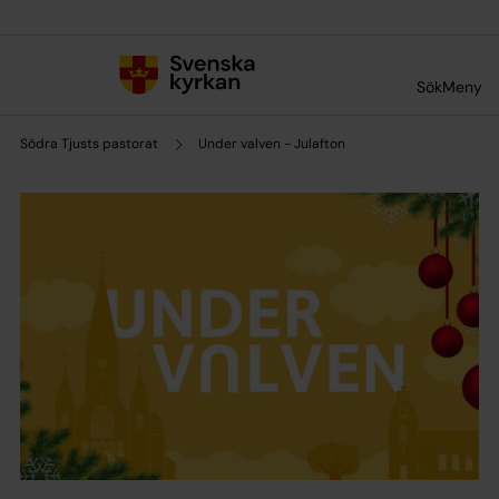
Till innehållet
Till undermeny
Sök
Meny
Södra Tjusts pastorat
Under valven - Julafton