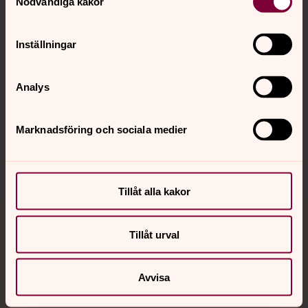
Nödvändiga kakor
Kalender
Inställningar
Hitta snabbt
Analys
Sociala kanaler
Marknadsföring och sociala medier
Tillåt alla kakor
Jourhavande präst
Tillåt urval
Akut samtals- och krisstöd. Prata eller chatta anonymt
med en präst på kvällar och nätter.
Avvisa