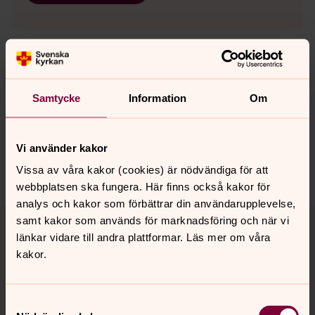
Senast ändrad 21 december 2021
Samtycke
Information
Om
Synpunkter eller frågor på sidans
innehåll?
sodra.tjusts.pastorat@svenskakyrkan.se
Vi använder kakor
Dela
Vissa av våra kakor (cookies) är nödvändiga för att
webbplatsen ska fungera. Här finns också kakor för
analys och kakor som förbättrar din användarupplevelse,
Tillbaka till toppen
Tillbaka till innehållet
samt kakor som används för marknadsföring och när vi
länkar vidare till andra plattformar. Läs mer om våra
kakor.
Kontakt
Samtyckesval