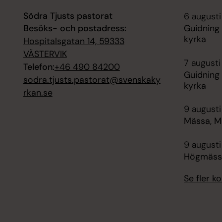
Södra Tjusts pastorat
6 augusti
Besöks- och postadress:
Guidning 
kyrka
Hospitalsgatan 14, 59333
VÄSTERVIK
7 augusti
Telefon:
+46 490 84200
Guidning 
sodra.tjusts.pastorat@svenskaky
kyrka
rkan.se
9 augusti
Mässa, Mi
9 augusti
Högmässa,
Se fler 