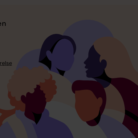
en
relse