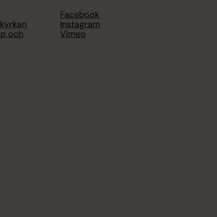
Facebook
 kyrkan
Instagram
op och
Vimeo