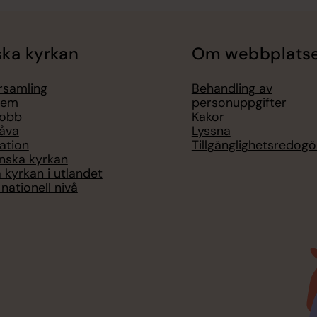
ka kyrkan
Om webbplats
örsamling
Behandling av
lem
personuppgifter
jobb
Kakor
åva
Lyssna
ation
Tillgänglighetsredogö
nska kyrkan
 kyrkan i utlandet
nationell nivå