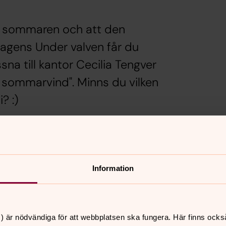
av sommaren och att den
I dagens Under valven får du
sna till kantor Cecilia Tengver
 sommarvind". Minns du vilken
? :)
kakor för marknadsföring.
Information
) är nödvändiga för att webbplatsen ska fungera. Här finns ocks