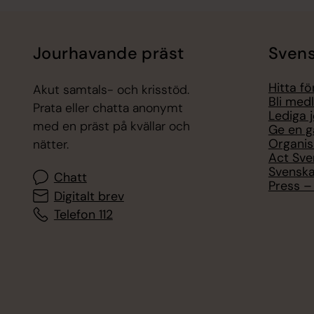
Jourhavande präst
Svens
Hitta f
Akut samtals- och krisstöd.
Bli med
Prata eller chatta anonymt
Lediga 
med en präst på kvällar och
Ge en g
Organis
nätter.
Act Sve
Svenska
Chatt
Press – 
Digitalt brev
Telefon 112