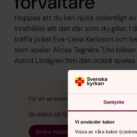
förvaltare
Hoppas att du kan njuta ordentligt 
innehåller allt det där som du gillar. 
träffa präst Eva-Lena Karlsson och lys
som spelar Alices Tegnérs "Ute blåser
Astrid Lindgren film den också spelas i
För att se innehållet behöver du acceptera 
Samtycke
Se videon på YouTube i stället.
Vi använder kakor
Ändra inställningar
Vissa av våra kakor (cookies