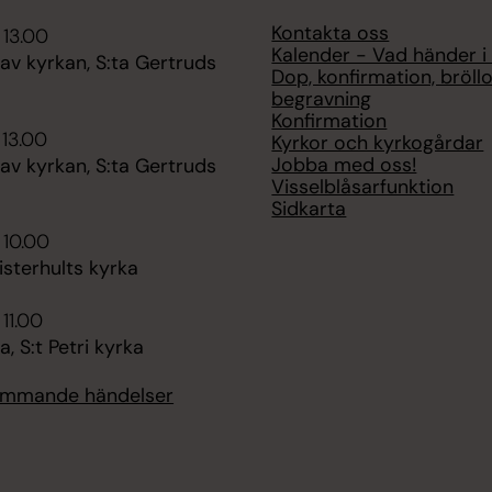
Kontakta oss
 13.00
Kalender - Vad händer i
av kyrkan, S:ta Gertruds
Dop, konfirmation, bröll
begravning
Konfirmation
 13.00
Kyrkor och kyrkogårdar
Jobba med oss!
av kyrkan, S:ta Gertruds
Visselblåsarfunktion
Sidkarta
 10.00
sterhults kyrka
 11.00
 S:t Petri kyrka
kommande händelser