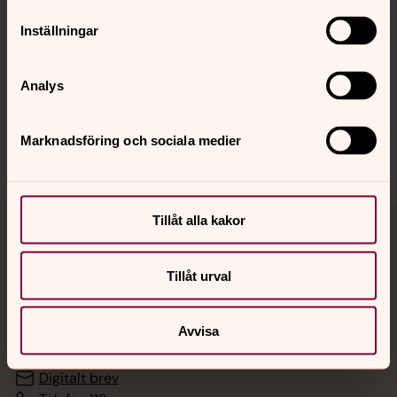
Inställningar
Hitta snabbt
Analys
Sociala kanaler
Marknadsföring och sociala medier
Tillåt alla kakor
Jourhavande präst
Tillåt urval
Akut samtals- och krisstöd. Prata eller chatta anonymt
med en präst på kvällar och nätter.
Avvisa
Chatt
Digitalt brev