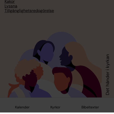
Kakor
Lyssna
Tillgänglighetsredogörelse
Kalender
Kyrkor
Bibeltexter