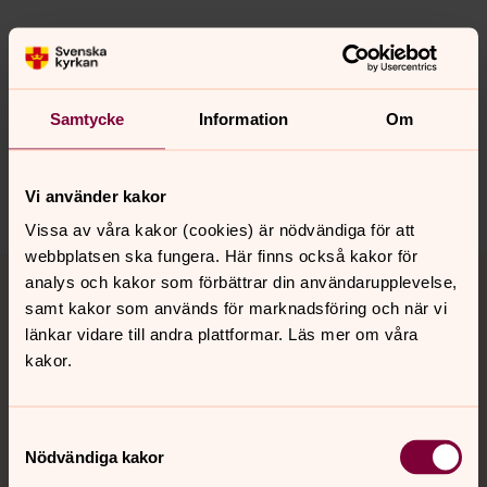
Senast ändrad 29 april 2021
Synpunkter eller frågor på sidans
innehåll?
Samtycke
Information
Om
sodra.tjusts.pastorat@svenskakyrkan.se
Dela
Vi använder kakor
Vissa av våra kakor (cookies) är nödvändiga för att
webbplatsen ska fungera. Här finns också kakor för
Tillbaka till toppen
Tillbaka till innehållet
analys och kakor som förbättrar din användarupplevelse,
samt kakor som används för marknadsföring och när vi
länkar vidare till andra plattformar. Läs mer om våra
kakor.
Kontakt
Samtyckesval
Kalender
Nödvändiga kakor