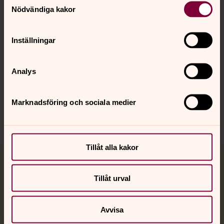
Nödvändiga kakor
Kalender
Inställningar
Hitta snabbt
Analys
Sociala kanaler
Marknadsföring och sociala medier
Tillåt alla kakor
Jourhavande präst
Tillåt urval
Akut samtals- och krisstöd. Prata eller chatta anonymt
med en präst på kvällar och nätter.
Avvisa