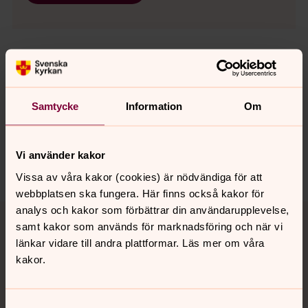
Senast ändrad 26 februari 2021
Synpunkter eller frågor på sidans
Samtycke
Information
Om
innehåll?
sodra.tjusts.pastorat@svenskakyrkan.se
Vi använder kakor
Dela
Vissa av våra kakor (cookies) är nödvändiga för att
webbplatsen ska fungera. Här finns också kakor för
Tillbaka till toppen
Tillbaka till innehållet
analys och kakor som förbättrar din användarupplevelse,
samt kakor som används för marknadsföring och när vi
länkar vidare till andra plattformar. Läs mer om våra
kakor.
Kontakt
Samtyckesval