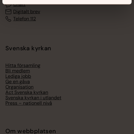
Chatt
Digitalt brev
Telefon 112
Svenska kyrkan
Hitta församling
Bli medlem
Lediga jobb
Ge en gåva
Organisation
Act Svenska kyrkan
Svenska kyrkan i utlandet
Press – nationell nivå
Om webbplatsen