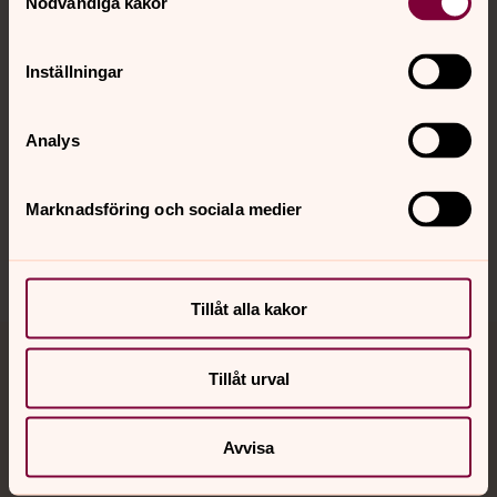
Nödvändiga kakor
Kalender
Inställningar
Hitta snabbt
Analys
Sociala kanaler
Marknadsföring och sociala medier
Tillåt alla kakor
Jourhavande präst
Tillåt urval
Akut samtals- och krisstöd. Prata eller chatta anonymt
med en präst på kvällar och nätter.
Avvisa