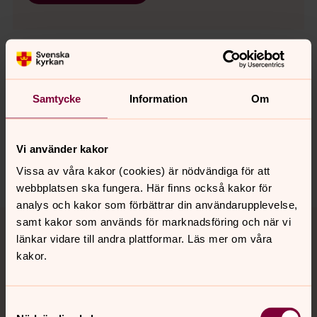
Senast ändrad 4 november 2021
Samtycke
Information
Om
Synpunkter eller frågor på sidans
innehåll?
sodra.tjusts.pastorat@svenskakyrkan.se
Vi använder kakor
Dela
Vissa av våra kakor (cookies) är nödvändiga för att
webbplatsen ska fungera. Här finns också kakor för
analys och kakor som förbättrar din användarupplevelse,
Tillbaka till toppen
Tillbaka till innehållet
samt kakor som används för marknadsföring och när vi
länkar vidare till andra plattformar. Läs mer om våra
kakor.
Kontakt
Samtyckesval