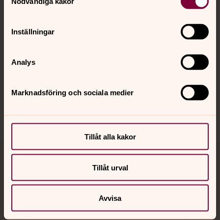
Nödvändiga kakor
Kalender
Inställningar
Hitta snabbt
Analys
Sociala kanaler
Marknadsföring och sociala medier
Tillåt alla kakor
Jourhavande präst
Tillåt urval
Akut samtals- och krisstöd. Prata eller chatta anonymt
med en präst på kvällar och nätter.
Avvisa