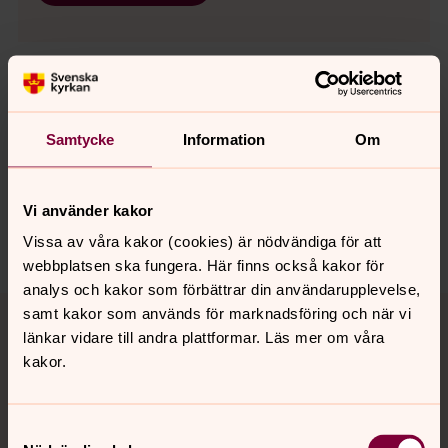
Senast ändrad 22 juni 2020
Samtycke
Information
Om
Synpunkter eller frågor på sidans
innehåll?
sodra.tjusts.pastorat@svenskakyrkan.se
Vi använder kakor
Dela
Vissa av våra kakor (cookies) är nödvändiga för att
webbplatsen ska fungera. Här finns också kakor för
analys och kakor som förbättrar din användarupplevelse,
Tillbaka till toppen
Tillbaka till innehållet
samt kakor som används för marknadsföring och när vi
länkar vidare till andra plattformar. Läs mer om våra
kakor.
Kontakt
Samtyckesval